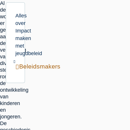
Al
decennia
Alles
wordt
er
over
gewerkt
Impact
aan
maken
de
met
verbetering
jeugdbeleid
van
diverse
Beleidsmakers
stelsels
rond
de
ontwikkeling
van
kinderen
en
jongeren.
De