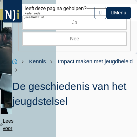
Overslaan
Heeft deze pagina geholpen?
en
Menu
Zoeken
naar
Ja
de
inhoud
gaan
Nee
Kruimelpad
Home
Kennis
Impact maken met jeugdbeleid
De geschiedenis van het
jeugdstelsel
Lees
voor