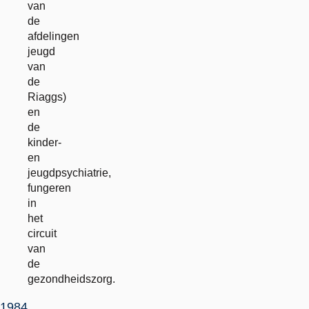
van
de
afdelingen
jeugd
van
de
Riaggs)
en
de
kinder-
en
jeugdpsychiatrie,
fungeren
in
het
circuit
van
de
gezondheidszorg.
1984