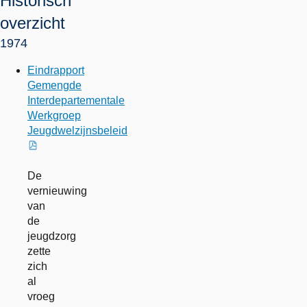
Historisch
overzicht
1974
Eindrapport
Gemengde
Interdepartementale
Werkgroep
Jeugdwelzijnsbeleid
externe
link
De
vernieuwing
van
de
jeugdzorg
zette
zich
al
vroeg