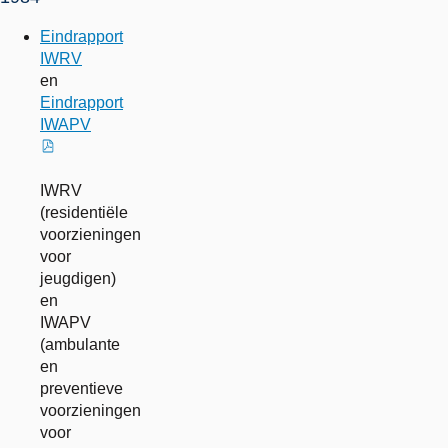
Eindrapport
IWRV
en
Eindrapport
IWAPV
externe
link
IWRV
(residentiële
voorzieningen
voor
jeugdigen)
en
IWAPV
(ambulante
en
preventieve
voorzieningen
voor