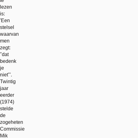
te
lezen
is:
'Een
stelsel
waarvan
men
zegt:
"dat
bedenk
je
niet"'.
Twintig
jaar
eerder
(1974)
stelde
de
zogeheten
Commissie
Mik