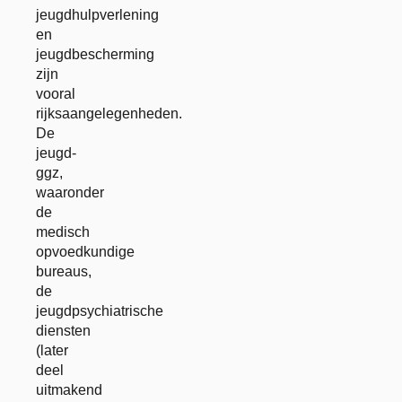
jeugdhulpverlening
en
jeugdbescherming
zijn
vooral
rijksaangelegenheden.
De
jeugd-
ggz,
waaronder
de
medisch
opvoedkundige
bureaus,
de
jeugdpsychiatrische
diensten
(later
deel
uitmakend