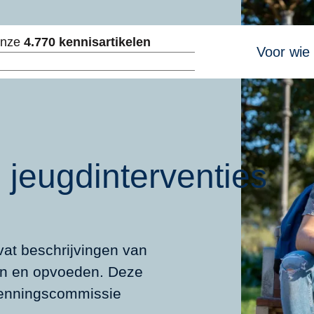
Hoofdnavig
onze
4.770 kennisartikelen
Voor wie
ken
 jeugdinterventies
vat beschrijvingen van
ien en opvoeden. Deze
rkenningscommissie