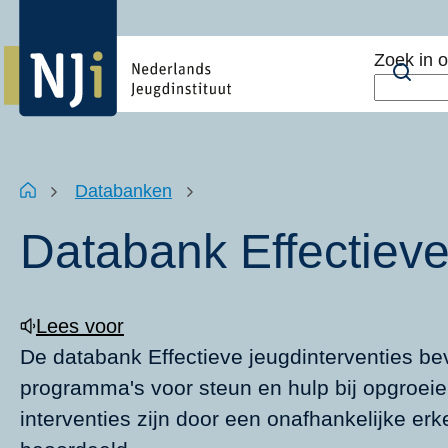
Overslaan
Top
en
menu
Zoek in 
naar
Zoe
de
inhoud
gaan
Kruimelpad
Home
Databanken
Databank Effectieve
Lees voor
De databank Effectieve jeugdinterventies be
programma's voor steun en hulp bij opgroe
interventies zijn door een onafhankelijke e