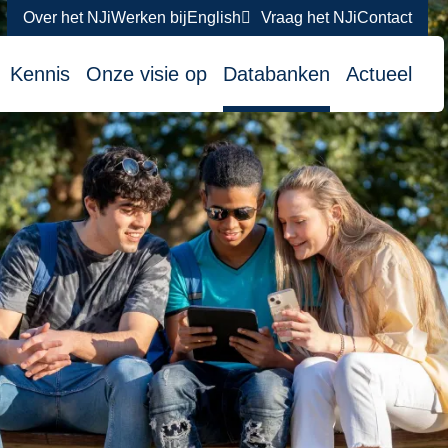
Over het NJi
Werken bij
English
Vraag het NJi
Contact
atie
Kennis
Onze visie op
Databanken
Actueel