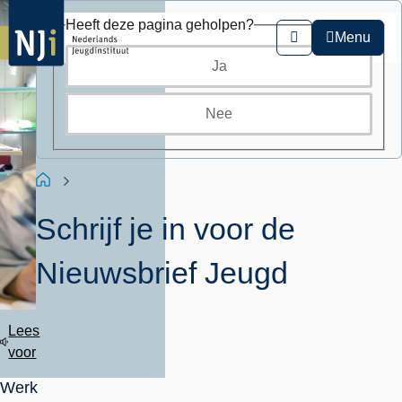
Overslaan
Heeft deze pagina geholpen?
en
Menu
Zoeken
naar
Ja
de
inhoud
gaan
Nee
Kruimelpad
Home
Schrijf je in voor de
Nieuwsbrief Jeugd
Lees
voor
Werk