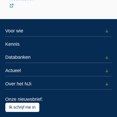
externe
link
Footer
Voor wie
Open
subm
menu
voor
Kennis
Voor
wie
Databanken
Open
subm
voor
Actueel
Open
Data
subm
voor
Over het NJi
Open
Actue
subm
voor
Onze nieuwsbrief:
Over
het
Ik schrijf me in
NJi