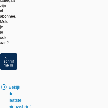
collega's
zijn
al
abonnee.
Meld
je
je
ook
aan?
Ik
schrijf
me in
Bekijk
de
laatste
nieuwsbrief