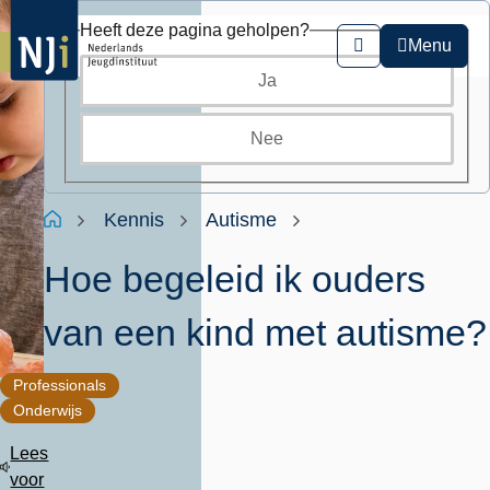
Overslaan
Heeft deze pagina geholpen?
en
Menu
Zoeken
naar
Ja
de
inhoud
gaan
Nee
Kruimelpad
Home
Kennis
Autisme
Hoe begeleid ik ouders
van een kind met autisme?
Professionals
Onderwijs
Lees
voor