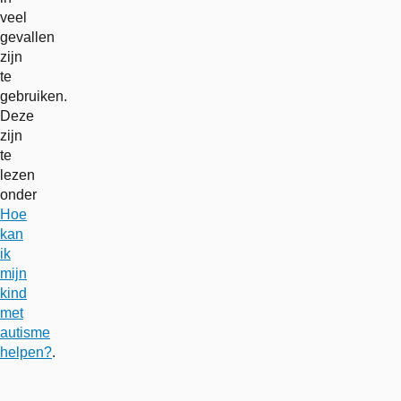
veel
gevallen
zijn
te
gebruiken.
Deze
zijn
te
lezen
onder
Hoe
kan
ik
mijn
kind
met
autisme
helpen?
.