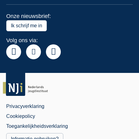
Open
Actue
subm
voor
Onze nieuwsbrief:
Over
het
Ik schrijf me in
NJi
Volg ons via:
Privacyverklaring
Juridisch
Cookiepolicy
Menu
Toegankelijkheidsverklaring
Informatie gebruiken?