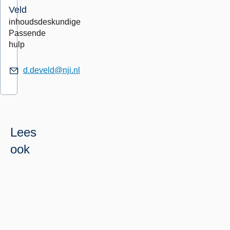
Veld
inhoudsdeskundige
Passende
hulp
d.develd@nji.nl
Lees
ook
Weten
Lees
Wat
meer
is
over
autisme?
Wat