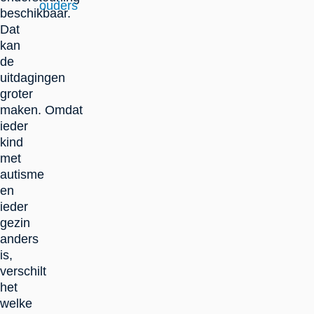
ouders
beschikbaar.
Dat
kan
de
uitdagingen
groter
maken. Omdat
ieder
kind
met
autisme
en
ieder
gezin
anders
is,
verschilt
het
welke