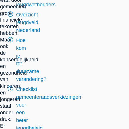
waardoor
jeugdwethouders
gemeenten
grote
Overzicht
financiële
jeugdveld
tekorten
Nederland
hebben.
Maar
Hoe
ook
kom
de
je
kansengelijkheid
tot
en
duurzame
gezondheid
verandering?
van
kinderen
Checklist
en
gemeenteraadsverkiezingen
jongeren
voor
staat
onder
een
druk.
beter
Er
jeugdbeleid