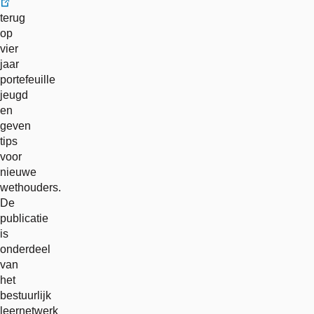
externe
terug
link
op
vier
jaar
portefeuille
jeugd
en
geven
tips
voor
nieuwe
wethouders.
De
publicatie
is
onderdeel
van
het
bestuurlijk
leernetwerk