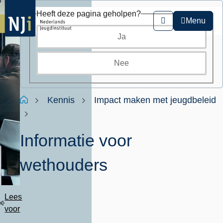
Overslaan
Heeft deze pagina geholpen?
en
Menu
Zoeken
naar
Ja
de
inhoud
gaan
Nee
Kruimelpad
Home
Kennis
Impact maken met jeugdbeleid
Informatie voor
wethouders
Lees
voor