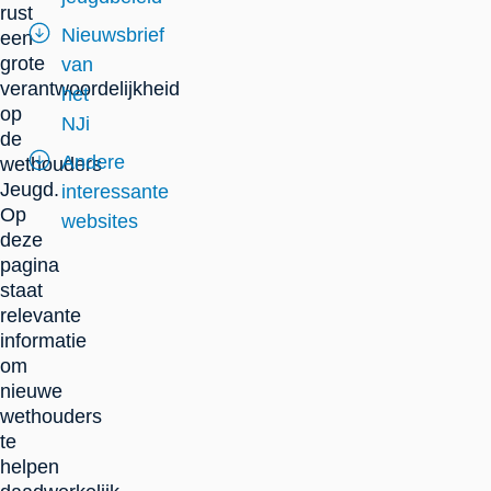
rust
Nieuwsbrief
een
grote
van
verantwoordelijkheid
het
op
NJi
de
Andere
wethouders
Jeugd.
interessante
Op
websites
deze
pagina
staat
relevante
informatie
om
nieuwe
wethouders
te
helpen