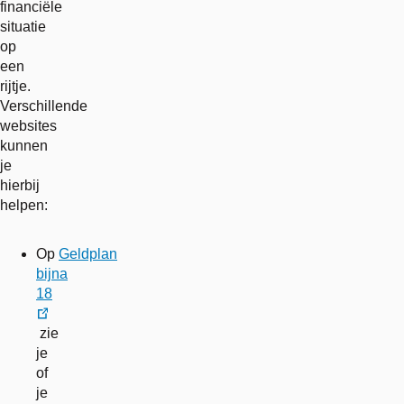
financiële
situatie
op
een
rijtje.
Verschillende
websites
kunnen
je
hierbij
helpen:
Op
Geldplan
bijna
18
externe
zie
link
je
of
je