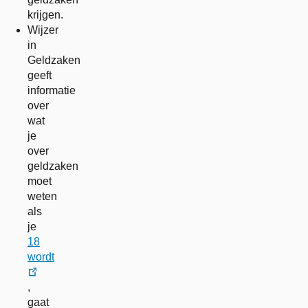
krijgen.
Wijzer
in
Geldzaken
geeft
informatie
over
wat
je
over
geldzaken
moet
weten
als
je
18
wordt
externe
,
link
gaat