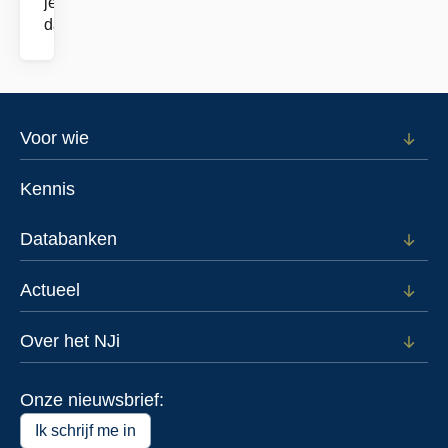
je
dat?
Footer
Voor wie
Open
subm
menu
voor
Kennis
Voor
wie
Databanken
Open
subm
voor
Actueel
Open
Data
subm
voor
Over het NJi
Open
Actue
subm
voor
Onze nieuwsbrief:
Over
het
Ik schrijf me in
NJi