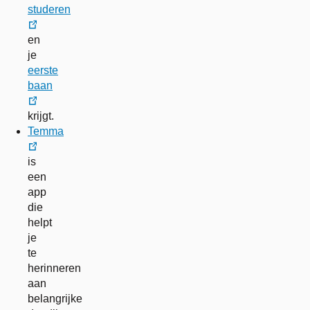
studeren
externe
en
link
je
eerste
baan
externe
krijgt.
link
Temma
externe
is
link
een
app
die
helpt
je
te
herinneren
aan
belangrijke