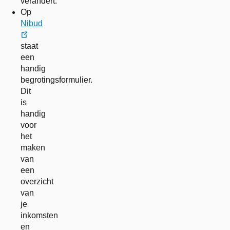
verandert.
Op
Nibud
externe
staat
link
een
handig
begrotingsformulier.
Dit
is
handig
voor
het
maken
van
een
overzicht
van
je
inkomsten
en