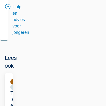
Hulp
en
advies
voor
jongeren
Lees
ook
Jongeren
Lees
Doen
meer
Thuis
over
is
Thuis
er