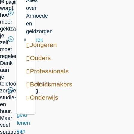
Alles
je
pagina
wordt,
over
Bereid
hoe
Armoede
je
meer
en
geldzaken
voor
geldzorgen
je
Onderzoek
zelf
Jongeren
je
moet
recht
regelen.
Ouders
Denk
op
aan
Professionals
extra
je
geld
telefoonabonnement,
Beleidsmakers
zorgverzekering,
Bedenk
Onderwijs
studiekosten
dit
en
over
huur.
geld
Maar
lenen
veel
van
spaargeld