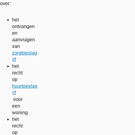
over:
het
ontvangen
en
aanvragen
van
zorgtoeslag
externe
het
link
recht
op
huurtoeslag
externe
voor
link
een
woning
het
recht
op