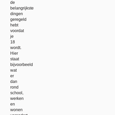
de
belangrijkste
dingen
geregeld
hebt
voordat
je
18
wordt.
Hier
staat
bijvoorbeeld
wat
er
dan
rond
school,
werken
en
wonen