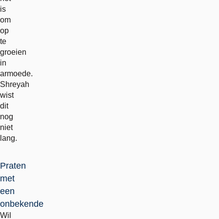
is
om
op
te
groeien
in
armoede.
Shreyah
wist
dit
nog
niet
lang.
Praten
met
een
onbekende
Wil