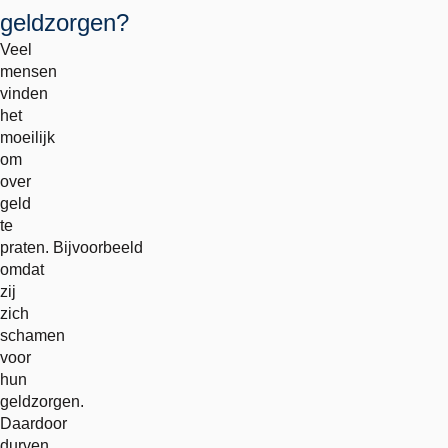
geldzorgen?
Veel
mensen
vinden
het
moeilijk
om
over
geld
te
praten. Bijvoorbeeld
omdat
zij
zich
schamen
voor
hun
geldzorgen.
Daardoor
durven