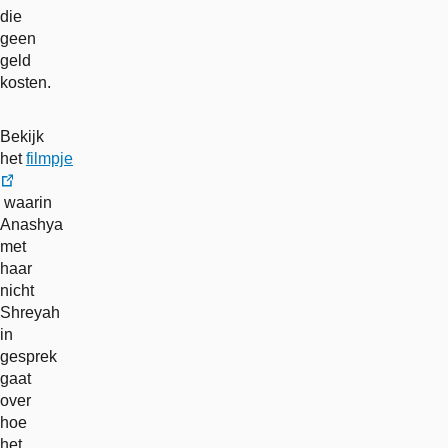
die
geen
geld
kosten.
Bekijk
het
filmpje
externe
waarin
link
Anashya
met
haar
nicht
Shreyah
in
gesprek
gaat
over
hoe
het