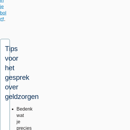
In
je
bol
.
externe
link
Tips
voor
het
gesprek
over
geldzorgen
Bedenk
wat
je
precies