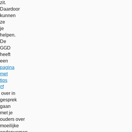
zit.
Daardoor
kunnen
ze
je
helpen.
De
GGD
heeft
een
pagina
met
tips
externe
over in
link
gesprek
gaan
met je
ouders over
moeilijke