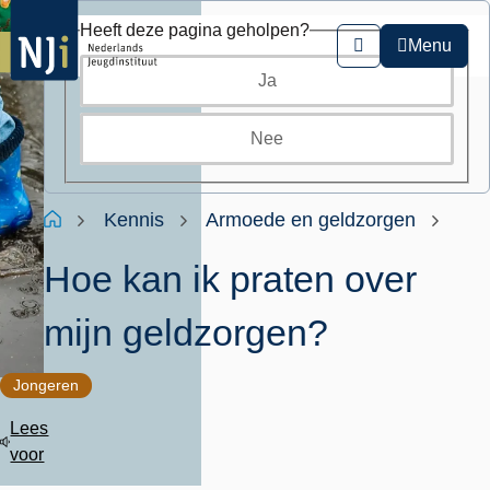
Overslaan
Heeft deze pagina geholpen?
en
Menu
Zoeken
naar
Ja
de
inhoud
gaan
Nee
Kruimelpad
Home
Kennis
Armoede en geldzorgen
Hoe kan ik praten over
mijn geldzorgen?
Jongeren
Lees
voor