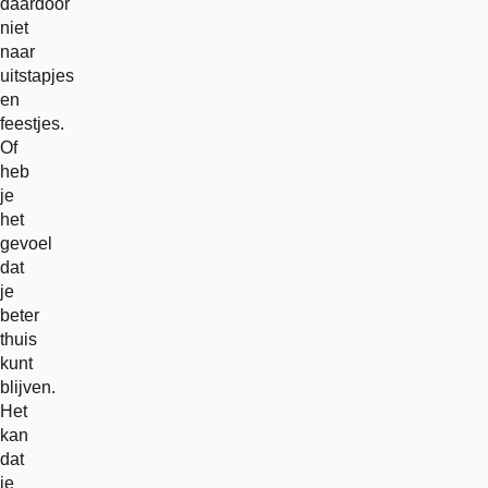
daardoor
niet
naar
uitstapjes
en
feestjes.
Of
heb
je
het
gevoel
dat
je
beter
thuis
kunt
blijven.
Het
kan
dat
je