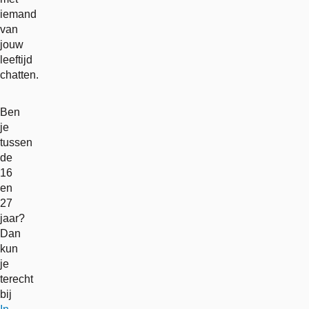
iemand
van
jouw
leeftijd
chatten.
Ben
je
tussen
de
16
en
27
jaar?
Dan
kun
je
terecht
bij