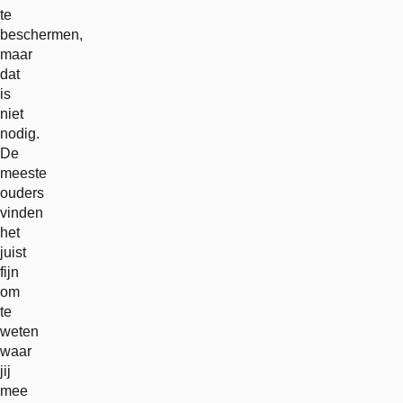
te
beschermen,
maar
dat
is
niet
nodig.
De
meeste
ouders
vinden
het
juist
fijn
om
te
weten
waar
jij
mee