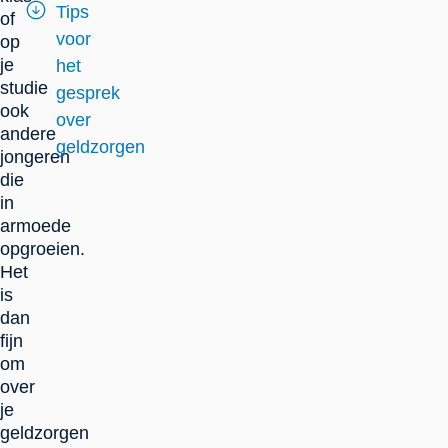
Tips
of
voor
op
je
het
studie
gesprek
ook
over
andere
geldzorgen
jongeren
die
in
armoede
opgroeien.
Het
is
dan
fijn
om
over
je
geldzorgen