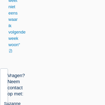
weet
niet
eens
waar
ik
volgende
week
woon"
externe
link
Vragen?
Neem
contact
op met:
Suzanne