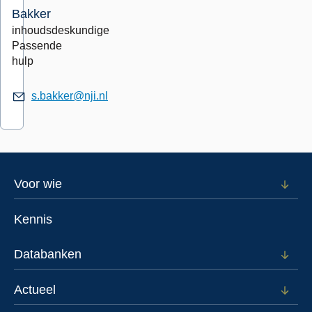
Bakker
inhoudsdeskundige
Passende
hulp
s.bakker@nji.nl
Footer
Voor wie
Open
subm
menu
voor
Kennis
Voor
wie
Databanken
Open
subm
voor
Actueel
Open
Data
subm