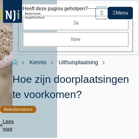
Overslaan
Heeft deze pagina geholpen?
en
Menu
Zoeken
naar
Ja
de
inhoud
gaan
Nee
Kruimelpad
Home
Kennis
Uithuisplaatsing
Hoe zijn doorplaatsingen
te voorkomen?
Beleidsmakers
Lees
voor