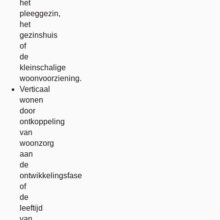
het
pleeggezin,
het
gezinshuis
of
de
kleinschalige
woonvoorziening.
Verticaal
wonen
door
ontkoppeling
van
woonzorg
aan
de
ontwikkelingsfase
of
de
leeftijd
van