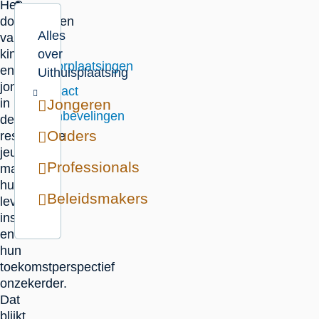
Het
Op
doorplaatsen
deze
Alles
van
pagina
kinderen
over
Doorplaatsingen
en
Uithuisplaatsing
jongeren
Impact
in
Jongeren
Aanbevelingen
de
Ouders
residentiële
jeugdzorg
Professionals
maakt
hun
Beleidsmakers
leven
instabieler
en
hun
toekomstperspectief
onzekerder.
Dat
blijkt