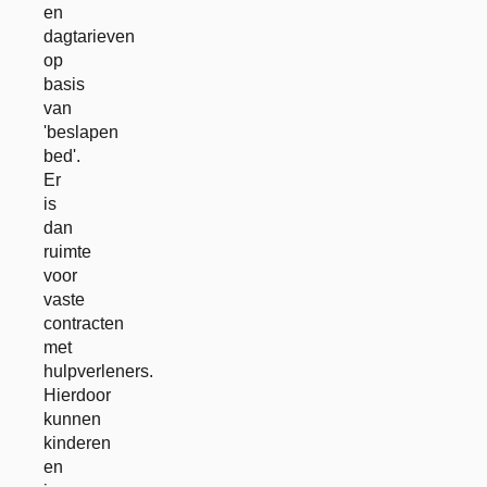
en
dagtarieven
op
basis
van
'beslapen
bed'.
Er
is
dan
ruimte
voor
vaste
contracten
met
hulpverleners.
Hierdoor
kunnen
kinderen
en