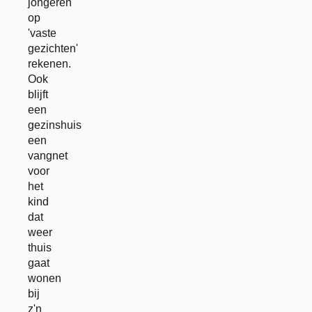
jongeren
op
'vaste
gezichten'
rekenen.
Ook
blijft
een
gezinshuis
een
vangnet
voor
het
kind
dat
weer
thuis
gaat
wonen
bij
z'n