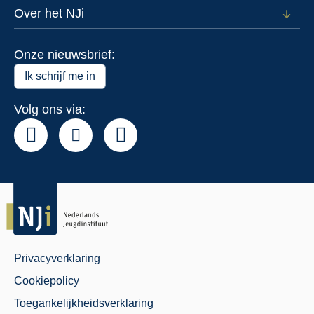
voor
Over het NJi
Open
Actue
subm
voor
Onze nieuwsbrief:
Over
het
Ik schrijf me in
NJi
Volg ons via:
Privacyverklaring
Juridisch
Cookiepolicy
Menu
Toegankelijkheidsverklaring