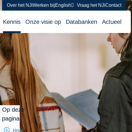
Over het NJi
Werken bij
English
Vraag het NJi
Contact
atie
Kennis
Onze visie op
Databanken
Actueel
Op deze
pagina
Hoe