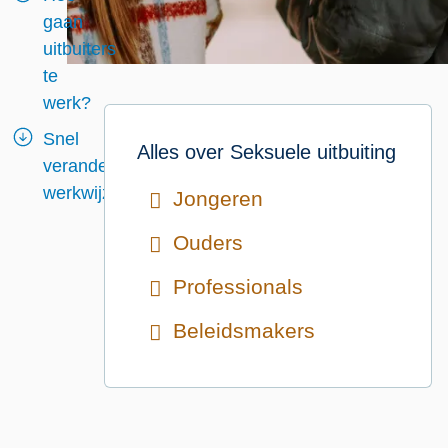
gaan
uitbuiters
te
werk?
Snel
Alles over
Seksuele uitbuiting
veranderende
werkwijze
Jongeren
Ouders
Professionals
Beleidsmakers