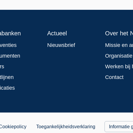
abanken
Actueel
Over het N
rventies
Nieuwsbrief
Missie en a
rumenten
Organisatie
rs
Werken bij 
tlijnen
Contact
icaties
Cookiepolicy
Toegankelijkheidsverklaring
Informatie 