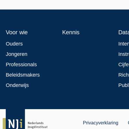
Footer
Voor wie
Kennis
Dat
menu
Ouders
Inte
Jongeren
Inst
Professionals
Cijfe
Beleidsmakers
Rich
Onderwijs
Publ
Juridisch
Privacyverklaring