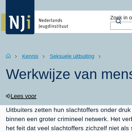
Overslaan
Top
en
menu
Zoek in 
naar
Zoe
de
inhoud
gaan
Kruimelpad
Home
Kennis
Seksuele uitbuiting
Werkwijze van men
Lees voor
Uitbuiters zetten hun slachtoffers onder dru
binnen een groter crimineel netwerk. Het ve
het feit dat veel slachtoffers zichzelf niet al