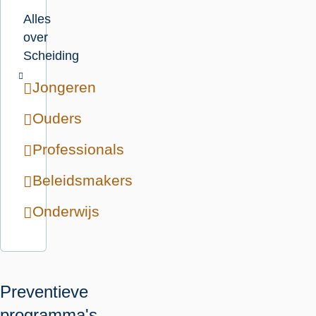
Alles
over
Scheiding
Jongeren
Ouders
Professionals
Beleidsmakers
Onderwijs
Preventieve
programma's