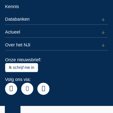
subm
menu
voor
Kennis
Voor
wie
Databanken
Open
subm
voor
Actueel
Open
Data
subm
voor
Over het NJi
Open
Actue
subm
voor
Onze nieuwsbrief:
Over
het
Ik schrijf me in
NJi
Volg ons via: