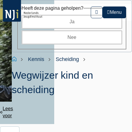
Overslaan
Heeft deze pagina geholpen?
en
Menu
Zoeken
naar
Ja
de
inhoud
gaan
Nee
Kruimelpad
Home
Kennis
Scheiding
Wegwijzer kind en
scheiding
Lees
voor