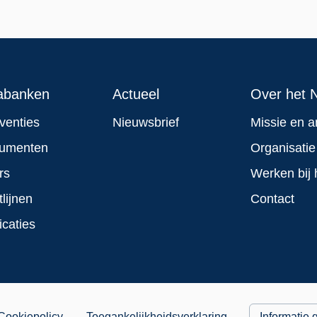
abanken
Actueel
Over het N
rventies
Nieuwsbrief
Missie en a
rumenten
Organisatie
rs
Werken bij 
tlijnen
Contact
icaties
Cookiepolicy
Toegankelijkheidsverklaring
Informatie 