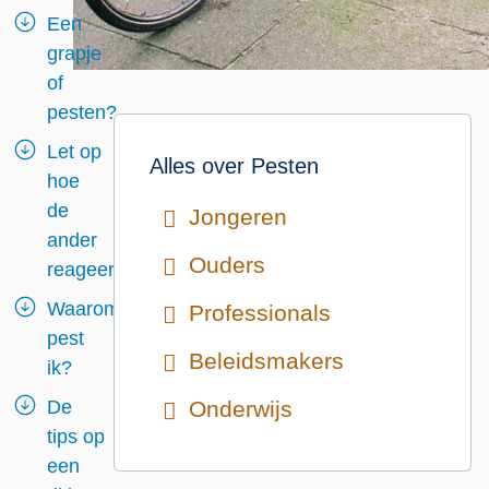
Een
grapje
of
pesten?
Let op
Alles over
Pesten
hoe
de
Jongeren
ander
Ouders
reageert
Waarom
Professionals
pest
Beleidsmakers
ik?
De
Onderwijs
tips op
een