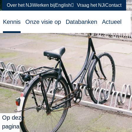
Over het NJi
Werken bij
English
Vraag het NJi
Contact
atie
Kennis
Onze visie op
Databanken
Actueel
Op deze
pagina