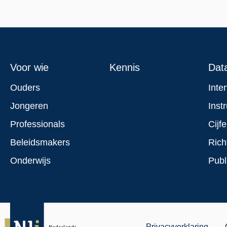
Footer
Voor wie
Kennis
Dat
menu
Ouders
Inte
Jongeren
Inst
Professionals
Cijfe
Beleidsmakers
Rich
Onderwijs
Publ
Privacyverklaring