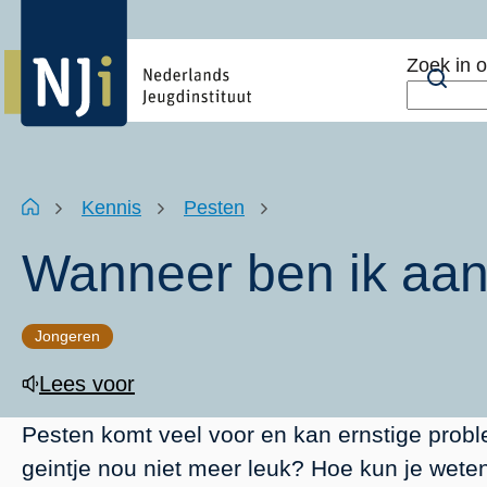
Overslaan
Top
en
menu
Zoek in 
naar
Zoe
de
inhoud
gaan
Kruimelpad
Home
Kennis
Pesten
Wanneer ben ik aan
Jongeren
Lees voor
Pesten komt veel voor en kan ernstige prob
geintje nou niet meer leuk? Hoe kun je wete