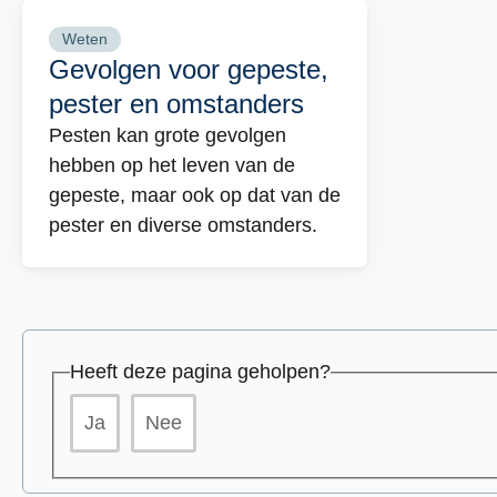
Weten
Lees
Gevolgen voor gepeste,
meer
pester en omstanders
over
Pesten kan grote gevolgen
Gevolgen
hebben op het leven van de
voor
gepeste, maar ook op dat van de
gepeste,
pester en diverse omstanders.
pester
en
omstanders
Heeft deze pagina geholpen?
Ja
Nee