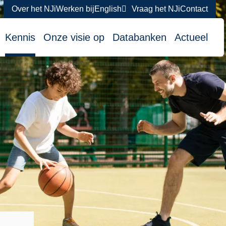
Over het NJi
Werken bij
English
Vraag het NJi
Contact
atie
Kennis
Onze visie op
Databanken
Actueel