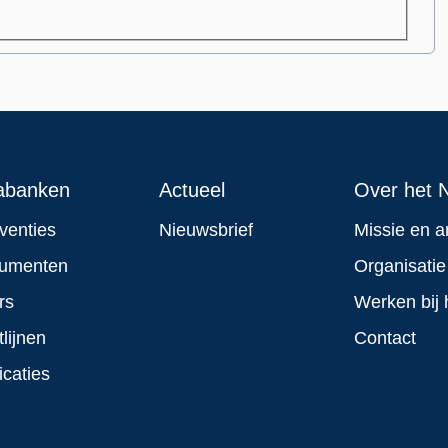
abanken
Actueel
Over het N
rventies
Nieuwsbrief
Missie en a
rumenten
Organisatie
rs
Werken bij 
tlijnen
Contact
icaties