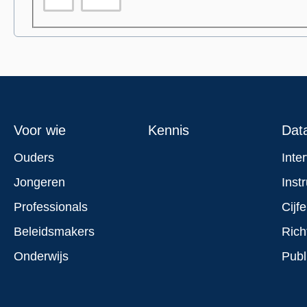
Footer
Voor wie
Kennis
Dat
menu
Ouders
Inte
Jongeren
Inst
Professionals
Cijfe
Beleidsmakers
Rich
Onderwijs
Publ