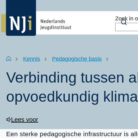
Overslaan
Top
en
menu
Zoek in 
naar
Zoe
de
inhoud
gaan
Kruimelpad
Home
Kennis
Pedagogische basis
Verbinding tussen al
opvoedkundig klima
Lees voor
Een sterke pedagogische infrastructuur is all