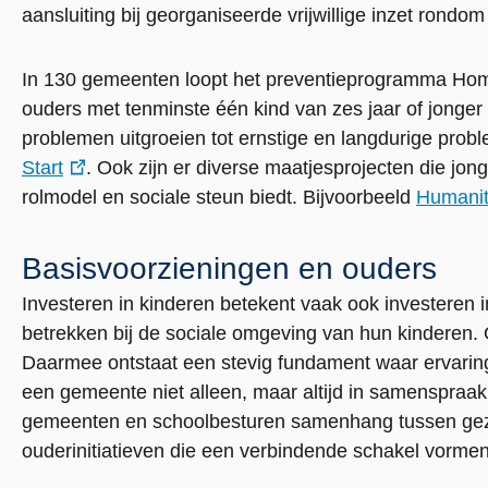
aansluiting bij georganiseerde vrijwillige inzet rondo
In 130 gemeenten loopt het preventieprogramma Home-
ouders met tenminste één kind van zes jaar of jonger
problemen uitgroeien tot ernstige en langdurige prob
Start
. Ook zijn er diverse maatjesprojecten die jon
externe
rolmodel en sociale steun biedt. Bijvoorbeeld
Humanit
link
externe
link
Basisvoorzieningen en ouders
Investeren in kinderen betekent vaak ook investeren
betrekken bij de sociale omgeving van hun kinderen. 
Daarmee ontstaat een stevig fundament waar ervari
een gemeente niet alleen, maar altijd in samenspra
gemeenten en schoolbesturen samenhang tussen gezin
ouderinitiatieven die een verbindende schakel vorme