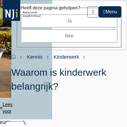
Overslaan
Heeft deze pagina geholpen?
en
Menu
Zoeken
naar
Ja
de
inhoud
gaan
Nee
Kruimelpad
Home
Kennis
Kinderwerk
Waarom is kinderwerk
belangrijk?
Lees
voor
Kinderwerk,
Op