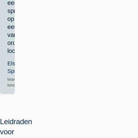
een
spreekuur
op
een
van
onze
locaties.
Els
Spraakman
teamleider
kinderwerk
Leidraden
voor