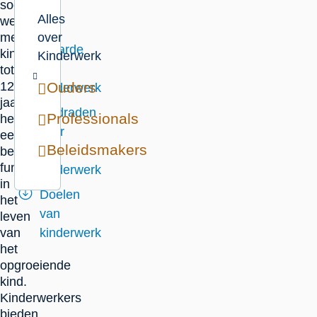
sociaal
deze
Alles
werk
pagina
met
over
Waarde
kinderen
Kinderwerk
van
tot
12
Ouders
kinderwerk
jaar,
Leidraden
Professionals
heeft
voor
een
Beleidsmakers
het
belangrijke
functie
kinderwerk
in
Doelen
het
van
leven
van
kinderwerk
het
opgroeiende
kind.
Kinderwerkers
bieden