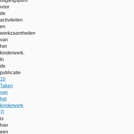
uitgangspunt
voor
de
activiteiten
en
werkzaamheden
van
het
kinderwerk.
In
de
publicatie
10
Taken
van
het
kinderwerk
externe
is
link
hier
een