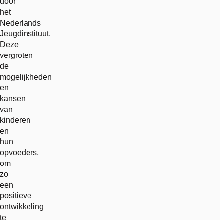
link
door
het
Nederlands
Jeugdinstituut.
Deze
vergroten
de
mogelijkheden
en
kansen
van
kinderen
en
hun
opvoeders,
om
zo
een
positieve
ontwikkeling
te