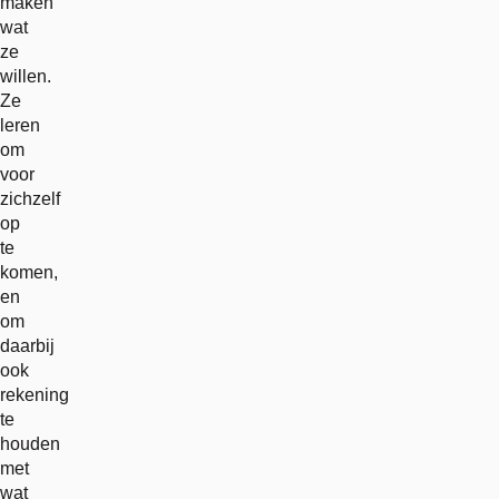
maken
wat
ze
willen.
Ze
leren
om
voor
zichzelf
op
te
komen,
en
om
daarbij
ook
rekening
te
houden
met
wat