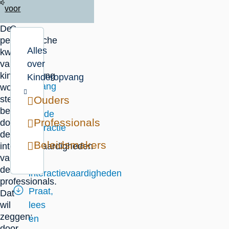
voor
De
Op
pedagogische
deze
Alles
kwaliteit
pagina
van
over
Het
kinderopvang
Kinderopvang
belang
wordt
sterk
Ouders
van
bepaald
goede
Professionals
door
interactie
de
Beleidsmakers
De
interactievaardigheden
van
zes
de
interactievaardigheden
professionals.
Praat,
Dat
wil
lees
zeggen:
en
door