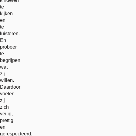
kinderen
te
kijken
en
te
luisteren.
En
probeer
te
begrijpen
wat
zij
willen.
Daardoor
voelen
zij
zich
veilig,
prettig
en
gerespecteerd.