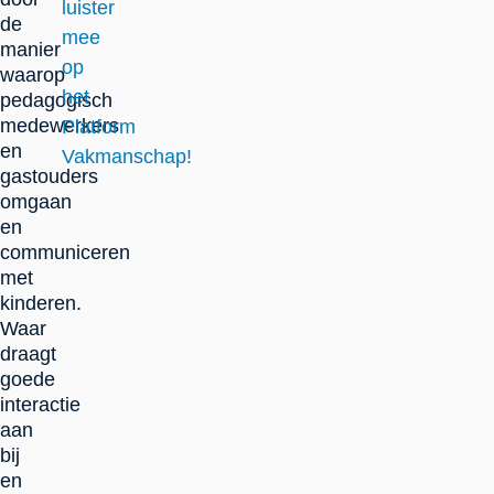
luister
de
mee
manier
op
waarop
het
pedagogisch
medewerkers
Platform
en
Vakmanschap!
gastouders
omgaan
en
communiceren
met
kinderen.
Waar
draagt
goede
interactie
aan
bij
en