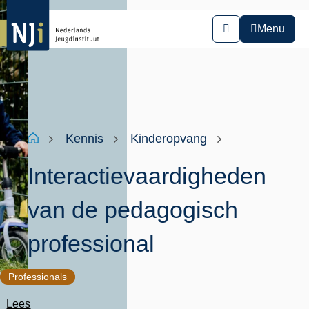
Overslaan
en
Menu
Zoeken
naar
de
inhoud
gaan
Kruimelpad
Home
Kennis
Kinderopvang
Interactievaardigheden
van de pedagogisch
professional
Professionals
Lees