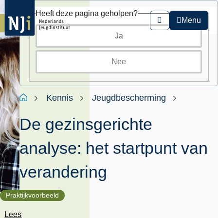
Overslaan
Heeft deze pagina geholpen?
en
Menu
Zoeken
naar
Ja
de
inhoud
gaan
Nee
Kruimelpad
Home
Kennis
Jeugdbescherming
De gezinsgerichte
analyse: het startpunt van
verandering
Praktijkvoorbeeld
Lees