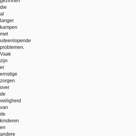
gezinnen
die
al
langer
kampen
met
uiteenlopende
problemen.
Vaak
zijn
er
ernstige
zorgen
over
de
veiligheid
van
de
kinderen
en
andere