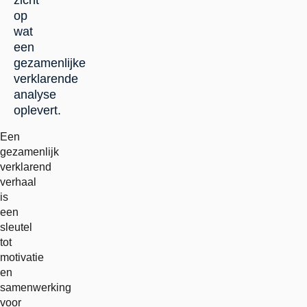
zicht
op
wat
een
gezamenlijke
verklarende
analyse
oplevert.
Een
gezamenlijk
verklarend
verhaal
is
een
sleutel
tot
motivatie
en
samenwerking
voor