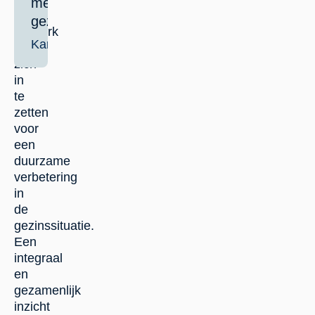
met
hun
gezinnen.
netwerk
Karlijn
om
zich
in
te
zetten
voor
een
duurzame
verbetering
in
de
gezinssituatie.
Een
integraal
en
gezamenlijk
inzicht