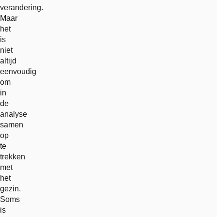
verandering.
Maar
het
is
niet
altijd
eenvoudig
om
in
de
analyse
samen
op
te
trekken
met
het
gezin.
Soms
is