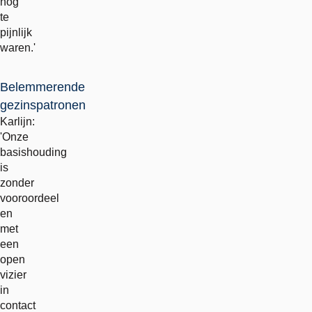
nog
te
pijnlijk
waren.'
Belemmerende
gezinspatronen
Karlijn:
'Onze
basishouding
is
zonder
vooroordeel
en
met
een
open
vizier
in
contact