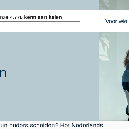
Hoofdnavig
onze
4.770 kennisartikelen
Voor wie
ken
en
hun ouders scheiden? Het Nederlands