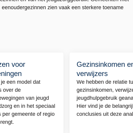
 in eenoudergezinnen zien vaak een sterkere toename
zen voor
Gezinsinkomen e
Lees
eningen
verwijzers
meer
over
 je een model dat
We hebben de relatie t
uizen
Gezinsinkomen
 over de
gezinsinkomen, verwijz
en
ewegingen van jeugd
jeugdhulpgebruik geana
zieningen
verwijzers
zorg en in het speciaal
Hier vind je de belangri
s per gemeente of regio
conclusies uit deze ana
brengt.