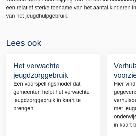
link
link
een relatief sterke toename van het aantal kinderen
van het jeugdhulpgebruik.
Lees ook
Het verwachte
Verhui
Lees
Lees
jeugdzorggebruik
voorzi
meer
meer
over
over
Een voorspellingsmodel dat
Hier vind
Het
Verh
gemeenten helpt het verwachte
gegevens
verwachte
voor
jeugdzorggebruik in kaart te
verhuisb
jeugdzorggebruik
voor
brengen.
met jeugd
onderwij
in kaart 