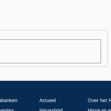
abanken
Actueel
Over het N
rventies
Nieuwsbrief
Missie en a