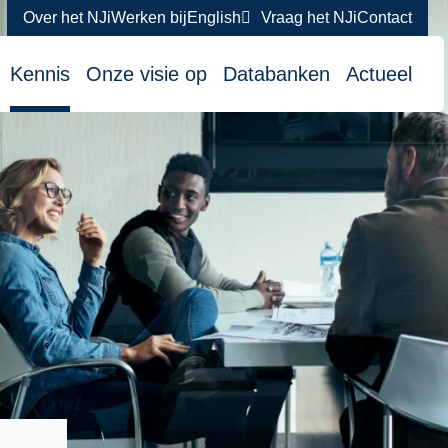
Over het NJi
Werken bij
English
Vraag het NJi
Contact
atie
Kennis
Onze visie op
Databanken
Actueel