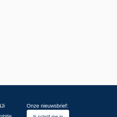
Ji
Onze nieuwsbrief:
mbitie
Ik schrijf me in