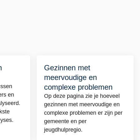
n
Gezinnen met
Lees
meervoudige en
meer
over
complexe problemen
ussen
Gezinnen
ers en
Op deze pagina zie je hoeveel
met
lyseerd.
gezinnen met meervoudige en
meervoudige
jkste
complexe problemen er zijn per
en
lyses.
gemeente en per
complexe
jeugdhulpregio.
problemen