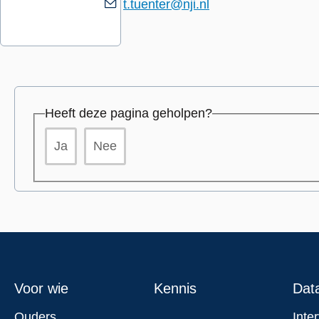
t.tuenter@nji.nl
Heeft deze pagina geholpen?
Ja
Nee
Footer
Voor wie
Kennis
Dat
Ouders
Inte