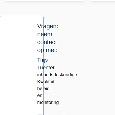
Vragen:
neem
contact
op met:
Thijs
Tuenter
inhoudsdeskundige
Kwaliteit,
beleid
en
monitoring