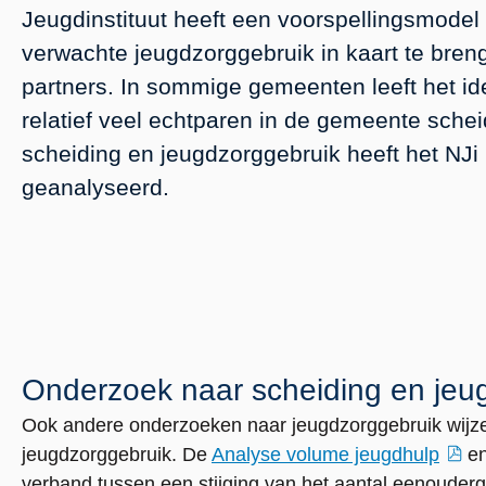
Jeugdinstituut heeft een voorspellingsmodel
verwachte jeugdzorggebruik in kaart te bre
partners. In sommige gemeenten leeft het id
relatief veel echtparen in de gemeente schei
scheiding en jeugdzorggebruik heeft het NJ
geanalyseerd.
Onderzoek naar scheiding en jeu
Ook andere onderzoeken naar jeugdzorggebruik wijzen
jeugdzorggebruik. De
Analyse volume jeugdhulp
en
externe
externe
verband tussen een stijging van het aantal eenoude