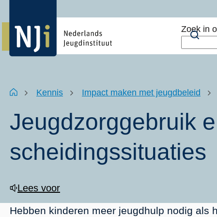
Overslaan
Top
en
menu
Zoek in 
naar
Zoe
de
inhoud
gaan
Kruimelpad
Home
Kennis
Impact maken met jeugdbeleid
Jeugdzorggebruik 
scheidingssituaties
Lees voor
Hebben kinderen meer jeugdhulp nodig als 