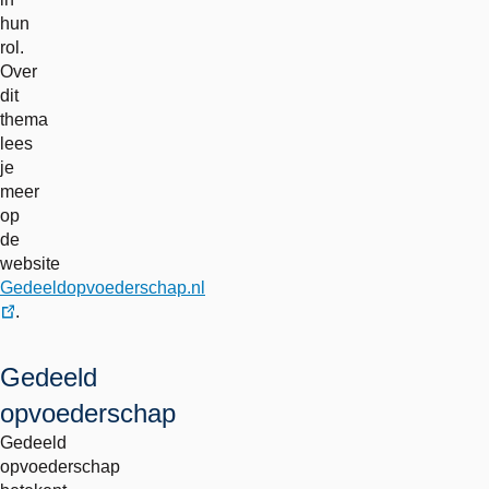
hun
rol.
Over
dit
thema
lees
je
meer
op
de
website
Gedeeldopvoederschap.nl
.
externe
link
Gedeeld
opvoederschap
Gedeeld
opvoederschap