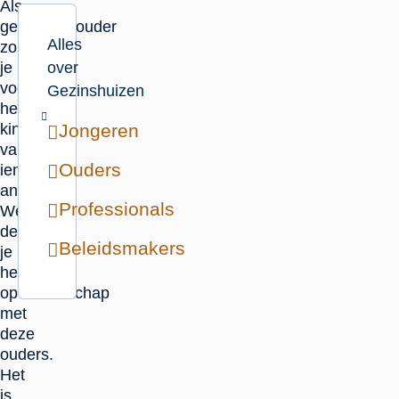
Als
gezinshuisouder
Alles
zorg
je
over
voor
Gezinshuizen
het
kind
Jongeren
van
Ouders
iemand
anders.
Professionals
Wel
deel
Beleidsmakers
je
het
opvoederschap
met
deze
ouders.
Het
is