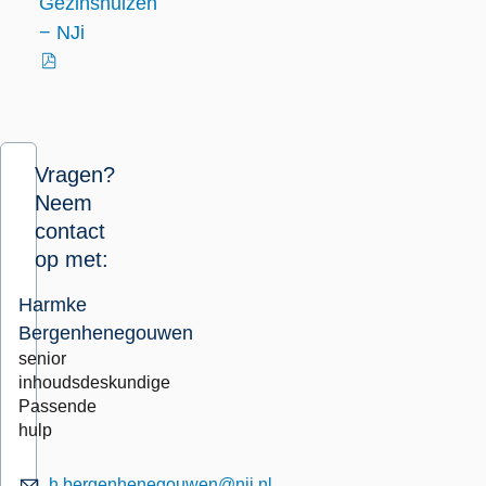
Gezinshuizen
− NJi
externe
link
Vragen?
Neem
contact
op met:
Harmke
Bergenhenegouwen
senior
inhoudsdeskundige
Passende
hulp
h.bergenhenegouwen@nji.nl