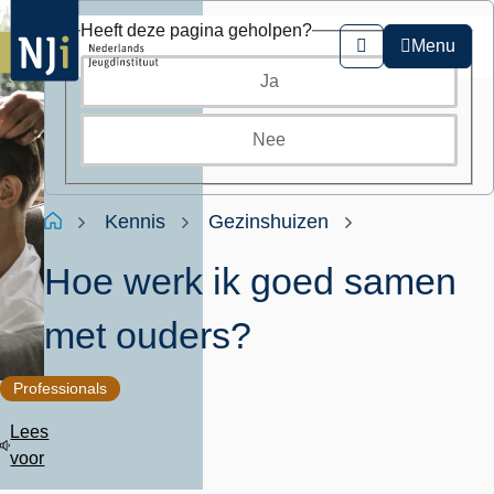
Overslaan
Heeft deze pagina geholpen?
en
Menu
Zoeken
naar
Ja
de
inhoud
gaan
Nee
Kruimelpad
Home
Kennis
Gezinshuizen
Hoe werk ik goed samen
met ouders?
Professionals
Lees
voor