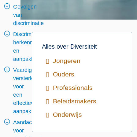
Gevolgen
van
discriminatie
Discriminatie
herkennen
Alles over
Diversiteit
en
aanpakken
Jongeren
Vaardigheden
Ouders
versterken
voor
Professionals
een
Beleidsmakers
effectieve
aanpak
Onderwijs
Aandacht
voor