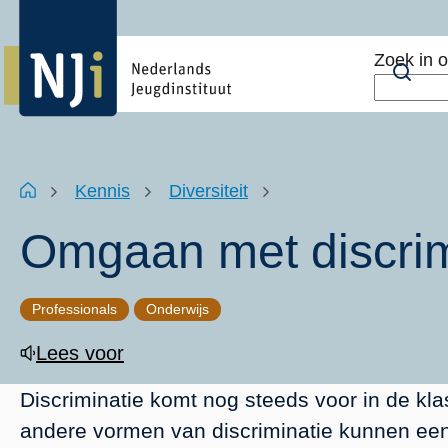
Overslaan
Top
en
menu
Zoek in 
naar
Zoe
de
inhoud
gaan
Kruimelpad
Home
Kennis
Diversiteit
Omgaan met discrimi
Professionals
Onderwijs
Lees voor
Discriminatie komt nog steeds voor in de kl
andere vormen van discriminatie kunnen een