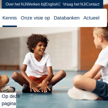
Over het NJi
Werken bij
English
Vraag het NJi
Contact
atie
Kennis
Onze visie op
Databanken
Actueel
Op deze
pagina