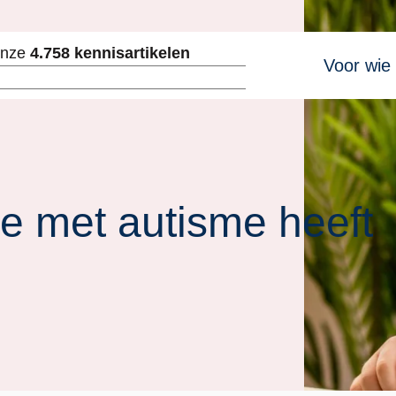
Hoofdnavig
onze
4.758 kennisartikelen
Voor wie
ken
re met autisme heeft