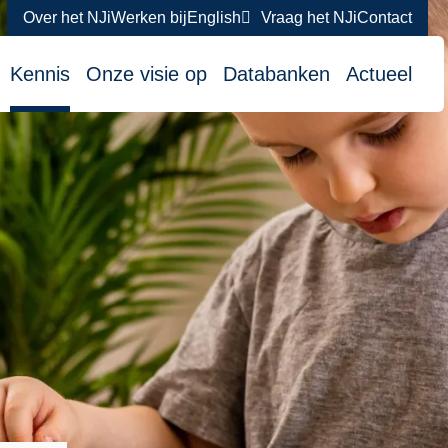
Over het NJi
Werken bij
English
Vraag het NJi
Contact
atie
Kennis
Onze visie op
Databanken
Actueel