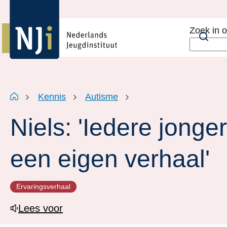
Overslaan
Top
en
menu
Zoek in 
naar
Zoe
de
inhoud
gaan
Kruimelpad
Home
Kennis
Autisme
Niels: 'Iedere jonge
een eigen verhaal'
Ervaringsverhaal
Lees voor