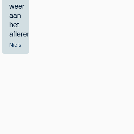
weer
aan
het
afleren.
Niels