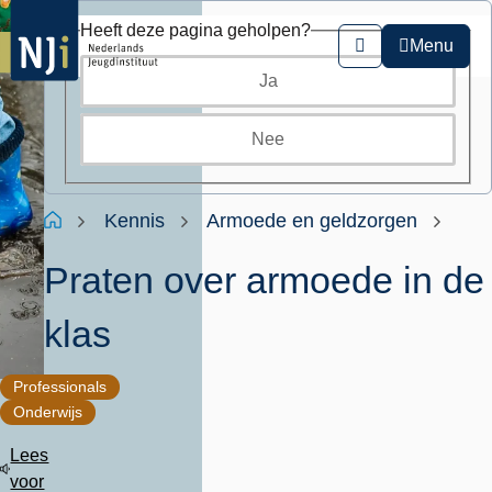
Overslaan
Heeft deze pagina geholpen?
en
Menu
Zoeken
naar
Ja
de
inhoud
gaan
Nee
Kruimelpad
Home
Kennis
Armoede en geldzorgen
Praten over armoede in de
klas
Professionals
Onderwijs
Lees
voor