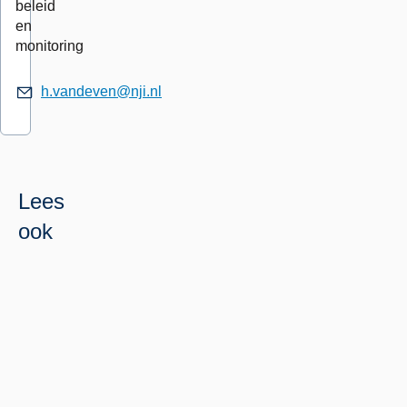
beleid
en
monitoring
h.vandeven@nji.nl
Lees
ook
Professionals
Lees
Doen
meer
Opgroeien
over
in
Opgroeien
armoede
in