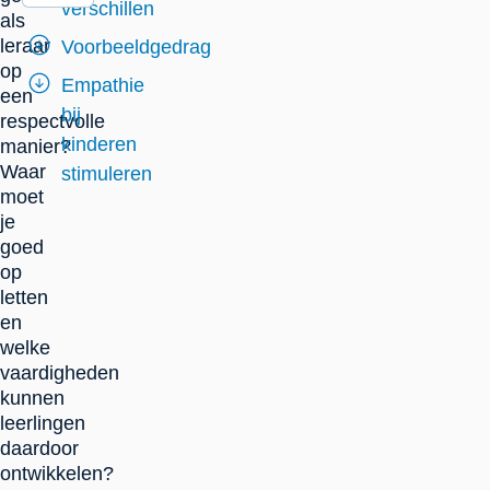
verschillen
als
leraar
Voorbeeldgedrag
op
Empathie
een
bij
respectvolle
kinderen
manier?
Waar
stimuleren
moet
je
goed
op
letten
en
welke
vaardigheden
kunnen
leerlingen
daardoor
ontwikkelen?