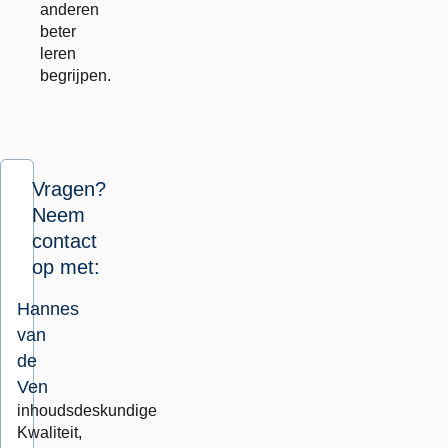
anderen
beter
leren
begrijpen.
Vragen?
Neem
contact
op met:
Hannes
van
de
Ven
inhoudsdeskundige
Kwaliteit,