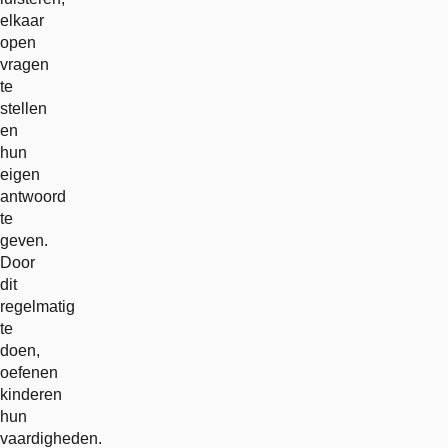
elkaar
open
vragen
te
stellen
en
hun
eigen
antwoord
te
geven.
Door
dit
regelmatig
te
doen,
oefenen
kinderen
hun
vaardigheden.