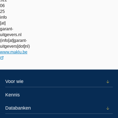
06
25
info
[at]
garant-
uitgevers.nl
(info[at]garant-
uitgevers[dot]nl)
www.maklu.be
externe
link
Footer
Voor wie
Open
subm
menu
voor
Kennis
Voor
wie
Databanken
Open
subm