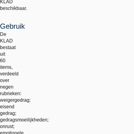
KLAD
beschikbaar.
Gebruik
De
KLAD
bestaat
uit
60
items,
verdeeld
over
negen
rubrieken:
weigergedrag;
eisend
gedrag;
gedragsmoeilijkheden;
onrust;
emotionele