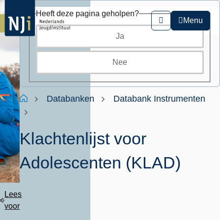
Overslaan
Heeft deze pagina geholpen?
en
Menu
Zoeken
naar
Ja
de
inhoud
gaan
Nee
Kruimelpad
Home
Databanken
Databank Instrumenten
Klachtenlijst voor
Adolescenten (KLAD)
Lees
voor