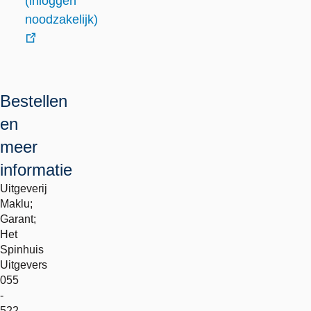
(inloggen
noodzakelijk)
externe
link
Bestellen
en
meer
informatie
Uitgeverij
Maklu;
Garant;
Het
Spinhuis
Uitgevers
055
-
522