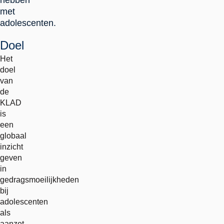
hebben
met
adolescenten.
Doel
Het
doel
van
de
KLAD
is
een
globaal
inzicht
geven
in
gedragsmoeilijkheden
bij
adolescenten
als
aanzet