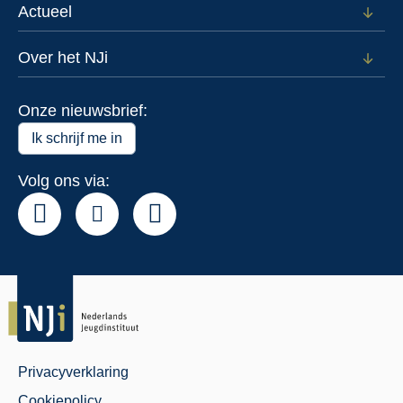
voor
Actueel
Open
Data
subm
voor
Over het NJi
Open
Actue
subm
voor
Onze nieuwsbrief:
Over
het
Ik schrijf me in
NJi
Volg ons via:
Privacyverklaring
Juridisch
Cookiepolicy