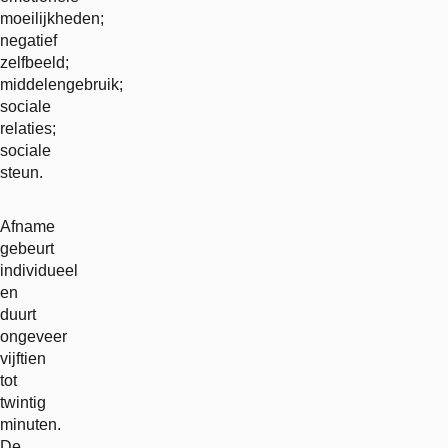
moeilijkheden;
negatief
zelfbeeld;
middelengebruik;
sociale
relaties;
sociale
steun.
Afname
gebeurt
individueel
en
duurt
ongeveer
vijftien
tot
twintig
minuten.
De