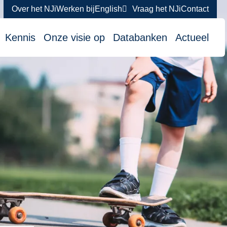
Over het NJi
Werken bij
English
Vraag het NJi
Contact
atie
Kennis
Onze visie op
Databanken
Actueel