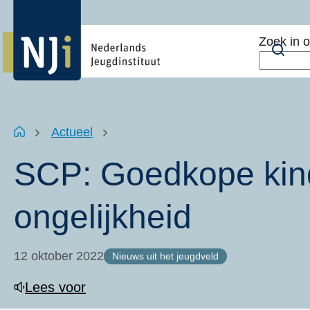
Overslaan
Top
en
menu
Zoek in 
naar
Zoe
de
inhoud
gaan
Kruimelpad
Home
Actueel
SCP: Goedkope kin
ongelijkheid
12 oktober 2022
Nieuws uit het jeugdveld
Lees voor