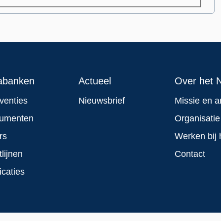
abanken
Actueel
Over het N
rventies
Nieuwsbrief
Missie en a
rumenten
Organisatie
rs
Werken bij 
tlijnen
Contact
icaties