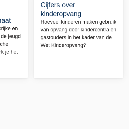
Cijfers over
Lees
kinderopvang
meer
maat
over
Hoeveel kinderen maken gebruik
rijke en
Cijfers
van opvang door kindercentra en
n de jeugd
over
gastouders in het kader van de
sche
kinderopvang
Wet Kinderopvang?
k je het