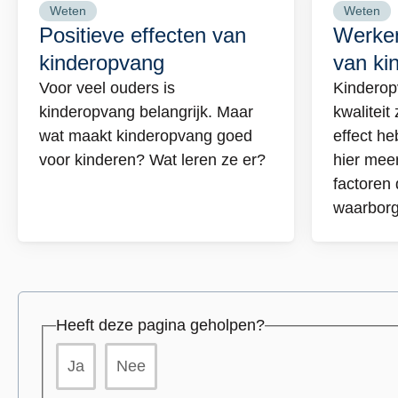
Weten
Weten
Lees
Lees
Positieve effecten van
Werken
meer
meer
kinderopvang
van ki
over
over
Voor veel ouders is
Kinderop
Positieve
Werk
kinderopvang belangrijk. Maar
kwaliteit 
effecten
aan
wat maakt kinderopvang goed
effect h
van
kwalit
voor kinderen? Wat leren ze er?
hier meer
kinderopvang
van
factoren 
kind
waarborg
Heeft deze pagina geholpen?
Ja
Nee