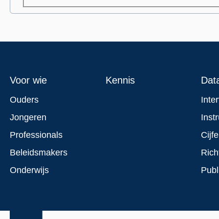
Footer
Voor wie
Kennis
Dat
menu
Ouders
Inte
Jongeren
Inst
Professionals
Cijfe
Beleidsmakers
Rich
Onderwijs
Publ