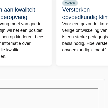
Weten
Lees
 aan kwaliteit
Versterken
meer
nderopvang
opvoedkundig kli
over
vang moet van goede
Voor een gezonde, kans
en
Versterken
zijn wil het een positief
veilige ontwikkeling va
opvoedkundig
ebben op kinderen. Lees
is een sterke pedagogi
eit
klimaat
 informatie over
basis nodig. Hoe verster
die kwaliteit
opvoedkundig klimaat?
eropvang
en.