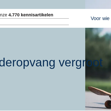
Hoofdnavig
onze
4.770 kennisartikelen
Voor wie
ken
deropvang vergroot