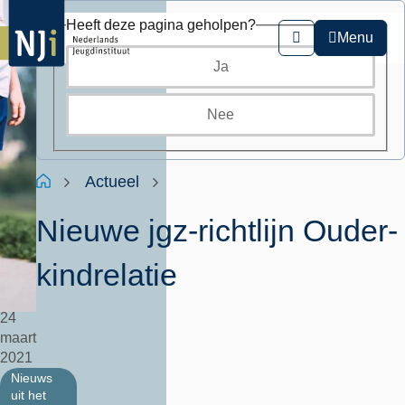
Overslaan
Heeft deze pagina geholpen?
en
Menu
Zoeken
naar
Ja
de
inhoud
gaan
Nee
Kruimelpad
Home
Actueel
Nieuwe jgz-richtlijn Ouder-
kindrelatie
24
maart
2021
Nieuws
uit het