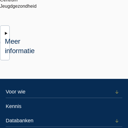
Jeugdgezondheid
Meer
informatie
Footer
Voor wie
Open
subm
menu
voor
Kennis
Voor
wie
Databanken
Open