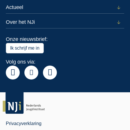
subm
voor
Actueel
Open
Data
subm
voor
Over het NJi
Open
Actue
subm
voor
Onze nieuwsbrief:
Over
het
Ik schrijf me in
NJi
Volg ons via:
Privacyverklaring
Juridisch