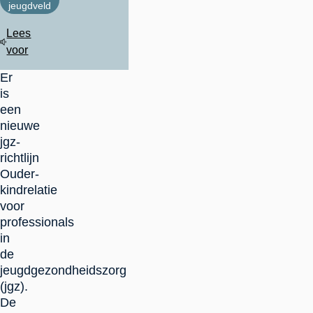
jeugdveld
Lees
voor
Er
is
een
nieuwe
jgz-
richtlijn
Ouder-
kindrelatie
voor
professionals
in
de
jeugdgezondheidszorg
(jgz).
De