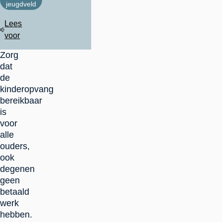
jeugdveld
Lees
voor
Zorg
dat
de
kinderopvang
bereikbaar
is
voor
alle
ouders,
ook
degenen
geen
betaald
werk
hebben.