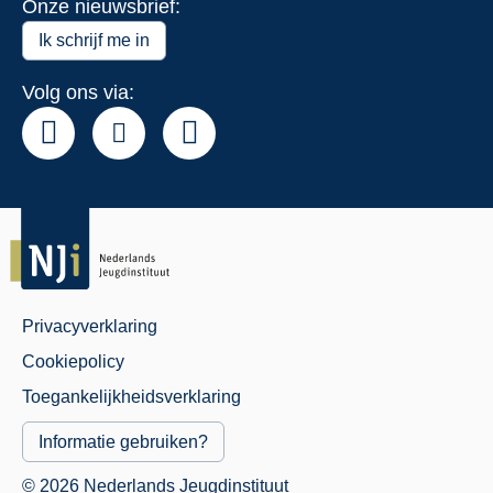
Onze nieuwsbrief:
Over
het
Ik schrijf me in
NJi
Volg ons via:
Privacyverklaring
Juridisch
Cookiepolicy
Menu
Toegankelijkheidsverklaring
Informatie gebruiken?
© 2026 Nederlands Jeugdinstituut