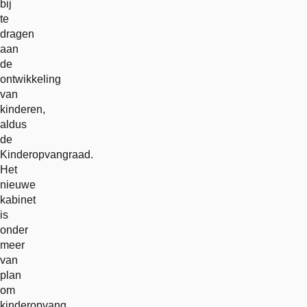
bij
te
dragen
aan
de
ontwikkeling
van
kinderen,
aldus
de
Kinderopvangraad.
Het
nieuwe
kabinet
is
onder
meer
van
plan
om
kinderopvang