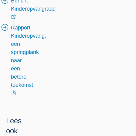
Bericht
Kinderopvangraad
externe
Rapport
link
Kinderopvang:
een
springplank
naar
een
betere
toekomst
externe
link
Lees
ook