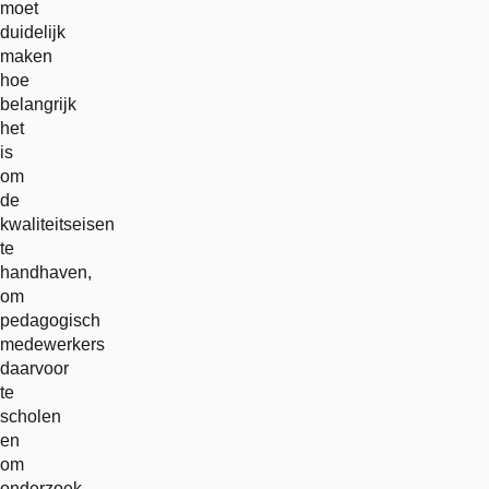
moet
duidelijk
maken
hoe
belangrijk
het
is
om
de
kwaliteitseisen
te
handhaven,
om
pedagogisch
medewerkers
daarvoor
te
scholen
en
om
onderzoek