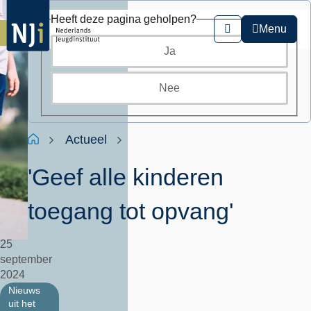
Overslaan
Heeft deze pagina geholpen?
en
Menu
Zoeken
naar
Ja
de
inhoud
gaan
Nee
Kruimelpad
Home
Actueel
'Geef alle kinderen
toegang tot opvang'
25
september
2024
Nieuws
uit het