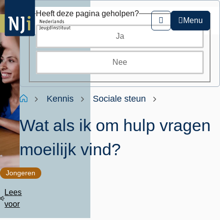
Overslaan
Heeft deze pagina geholpen?
en
Menu
Zoeken
naar
Ja
de
inhoud
gaan
Nee
Kruimelpad
Home
Kennis
Sociale steun
Wat als ik om hulp vragen
moeilijk vind?
Jongeren
Lees
voor