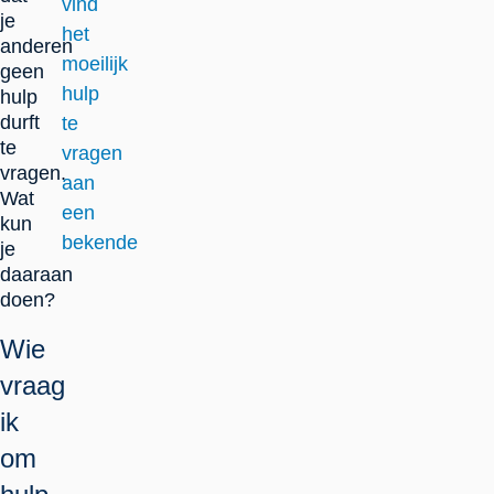
vind
je
het
anderen
moeilijk
geen
hulp
hulp
durft
te
te
vragen
vragen.
aan
Wat
een
kun
bekende
je
daaraan
doen?
Wie
vraag
ik
om