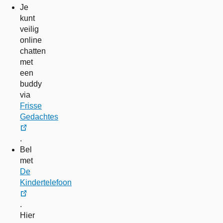
Je
kunt
veilig
online
chatten
met
een
buddy
via
Frisse
Gedachtes
externe
.
link
Bel
met
De
Kindertelefoon
externe
.
link
Hier