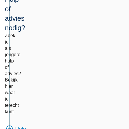
of
advies
nodig?
Zoek
je
als
jongere
hulp
of
advies?
Bekijk
hier
waar
je
terecht
kunt.