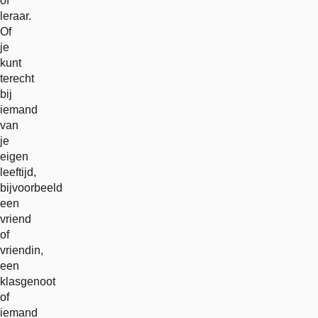
of
leraar.
Of
je
kunt
terecht
bij
iemand
van
je
eigen
leeftijd,
bijvoorbeeld
een
vriend
of
vriendin,
een
klasgenoot
of
iemand