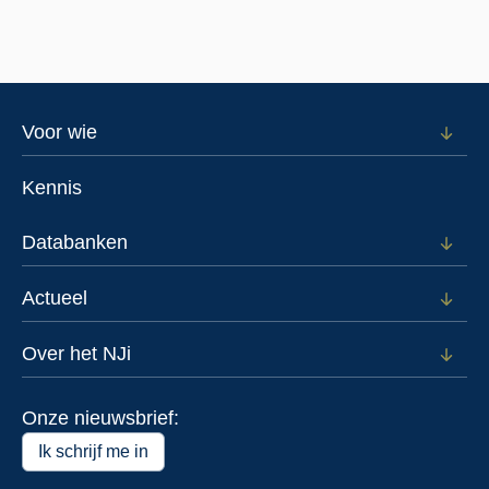
luisteren.
Footer
Voor wie
Open
subm
menu
voor
Kennis
Voor
wie
Databanken
Open
subm
voor
Actueel
Open
Data
subm
voor
Over het NJi
Open
Actue
subm
voor
Onze nieuwsbrief:
Over
het
Ik schrijf me in
NJi