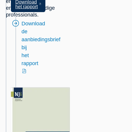
en
Download
of
externe
het rapport
ervaringsdeskundige
bestelmogelijkheid:
link
professionals.
Download
de
aanbiedingsbrief
bij
het
rapport
externe
link