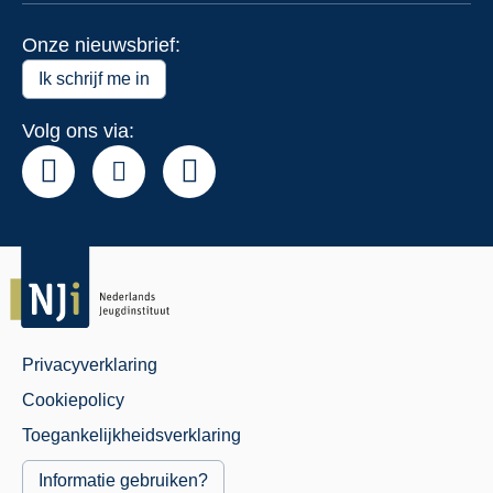
subm
voor
Onze nieuwsbrief:
Over
het
Ik schrijf me in
NJi
Volg ons via:
Privacyverklaring
Juridisch
Cookiepolicy
Menu
Toegankelijkheidsverklaring
Informatie gebruiken?