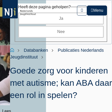
Overslaan
Heeft deze pagina geholpen?
en
Menu
Zoeken
naar
Ja
de
inhoud
gaan
Nee
Kruimelpad
Home
Databanken
Publicaties Nederlands
Jeugdinstituut
Goede zorg voor kinderen
met autisme; kan ABA daar
een rol in spelen?
Lees