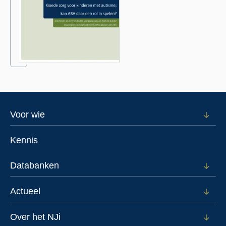
Footer
Voor wie
Open
subm
menu
voor
Kennis
Voor
wie
Databanken
Open
subm
voor
Actueel
Open
Data
subm
voor
Over het NJi
Open
Actue