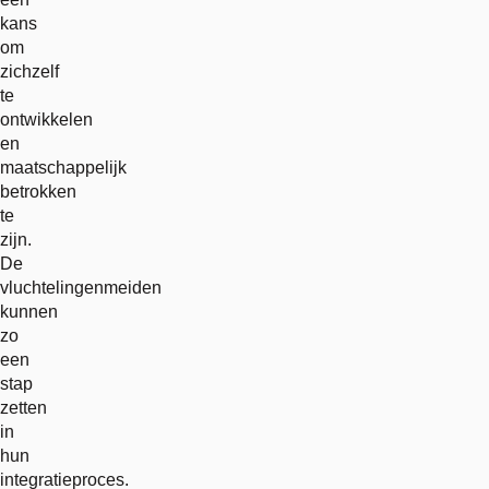
kans
om
zichzelf
te
ontwikkelen
en
maatschappelijk
betrokken
te
zijn.
De
vluchtelingenmeiden
kunnen
zo
een
stap
zetten
in
hun
integratieproces.