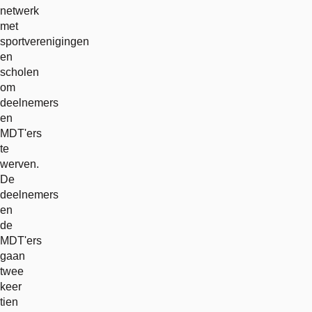
netwerk
met
sportverenigingen
en
scholen
om
deelnemers
en
MDT'ers
te
werven.
De
deelnemers
en
de
MDT'ers
gaan
twee
keer
tien