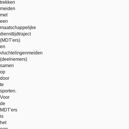
trekken
meiden
met
een
maatschappelijke
diensttijdtraject
(MDT'ers)
en
vluchtelingenmeiden
(deelnemers)
samen
op
door
te
sporten.
Voor
de
MDT'ers
is
het
een