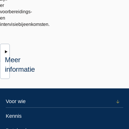
er
voorbereidings-
en
intervisiebijeenkomsten.
Meer
informatie
Footer
Voor wie
Open
subm
menu
voor
Kennis
Voor
wie