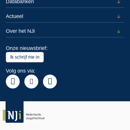
Databanken
Open
subm
voor
Actueel
Open
Data
subm
voor
Over het NJi
Open
Actue
subm
voor
Onze nieuwsbrief:
Over
het
Ik schrijf me in
NJi
Volg ons via: