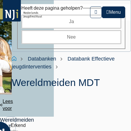
Overslaan
Heeft deze pagina geholpen?
en
Menu
Zoeken
naar
Ja
de
inhoud
gaan
Nee
Kruimelpad
Home
Databanken
Databank Effectieve
jeugdinterventies
Wereldmeiden MDT
Lees
voor
Wereldmeiden
Erkend
MDT