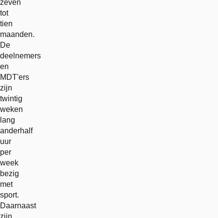
zeven
tot
tien
maanden.
De
deelnemers
en
MDT'ers
zijn
twintig
weken
lang
anderhalf
uur
per
week
bezig
met
sport.
Daarnaast
zijn