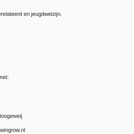
relateerd en jeugdwelzijn.
met:
-Hoogeweij
owingrow.nl