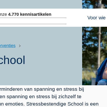
Hoofdnavig
onze
4.770 kennisartikelen
Voor wie
ken
rventies
chool
erminderen van spanning en stress bij
n spanning en stress bij zichzelf te
un emoties. Stressbestendige School is een