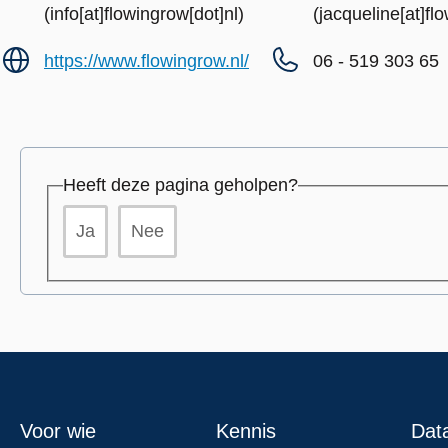
(info[at]flowingrow[dot]nl)
(jacqueline[at]fl
https://www.flowingrow.nl/
06 - 519 303 65
Heeft deze pagina geholpen?
Ja
Nee
Footer
Voor wie
Kennis
Dat