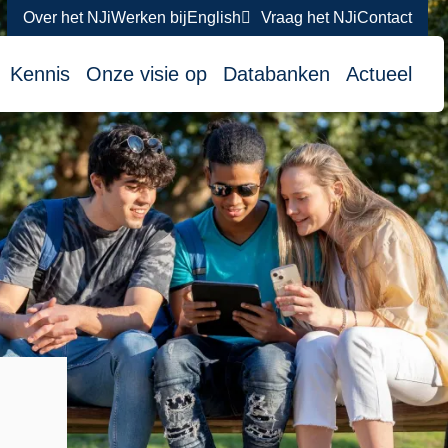
Over het NJi
Werken bij
English
Vraag het NJi
Contact
atie
Kennis
Onze visie op
Databanken
Actueel