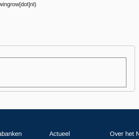
owingrow[dot]nl)
abanken
Actueel
Over het N