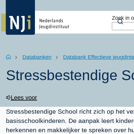
Overslaan
Top
en
menu
Zoek in 
naar
Zoe
de
inhoud
gaan
Kruimelpad
Home
Databanken
Databank Effectieve jeugdinte
Stressbestendige S
Lees voor
Stressbestendige School richt zich op het v
basisschoolkinderen. De aanpak leert kindere
herkennen en makkelijker te spreken over h