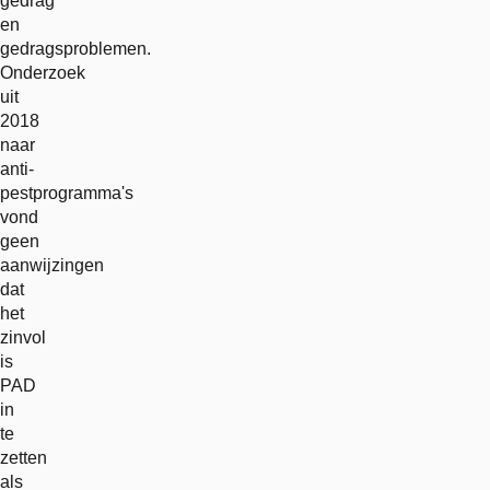
gedrag
en
gedragsproblemen.
Onderzoek
uit
2018
naar
anti-
pestprogramma's
vond
geen
aanwijzingen
dat
het
zinvol
is
PAD
in
te
zetten
als