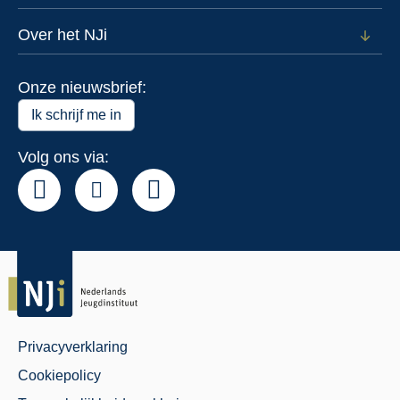
Open
Data
subm
voor
Over het NJi
Open
Actue
subm
voor
Onze nieuwsbrief:
Over
het
Ik schrijf me in
NJi
Volg ons via:
Privacyverklaring
Juridisch
Cookiepolicy
Menu