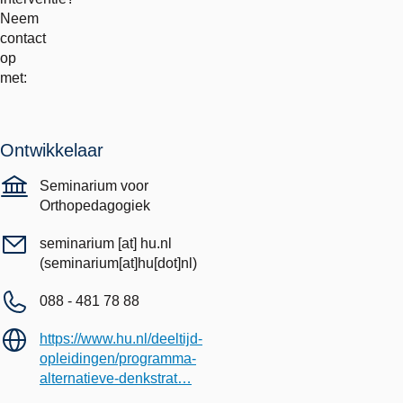
Neem
contact
op
met:
Ontwikkelaar
Seminarium voor
Orthopedagogiek
seminarium
[at]
hu.nl
(seminarium[at]hu[dot]nl)
088 - 481 78 88
https://www.hu.nl/deeltijd-
opleidingen/programma-
alternatieve-denkstrat…