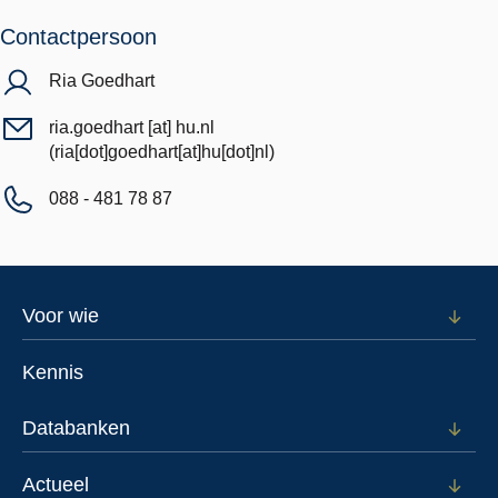
Contactpersoon
Ria Goedhart
ria.goedhart
[at]
hu.nl
(ria[dot]goedhart[at]hu[dot]nl)
088 - 481 78 87
Footer
Voor wie
Open
subm
menu
voor
Kennis
Voor
wie
Databanken
Open
subm
voor
Actueel