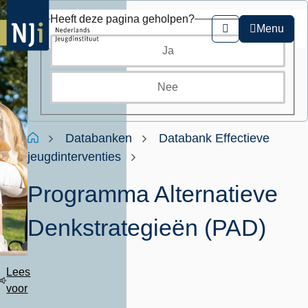
Overslaan
Heeft deze pagina geholpen?
en
Menu
Zoeken
naar
Ja
de
inhoud
gaan
Nee
Kruimelpad
Home
Databanken
Databank Effectieve
jeugdinterventies
Programma Alternatieve
Denkstrategieën (PAD)
Lees
voor