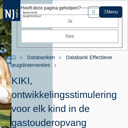
Overslaan
Heeft deze pagina geholpen?
en
Menu
Zoeken
naar
Ja
de
inhoud
gaan
Nee
Kruimelpad
Home
Databanken
Databank Effectieve
jeugdinterventies
KIKI,
ontwikkelingsstimulering
voor elk kind in de
gastouderopvang