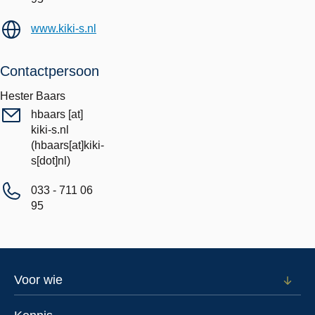
www.kiki-s.nl
Contactpersoon
Hester Baars
hbaars
[at]
kiki-s.nl
(hbaars[at]kiki-
s[dot]nl)
033 - 711 06
95
Footer
Voor wie
Open
subm
menu
voor