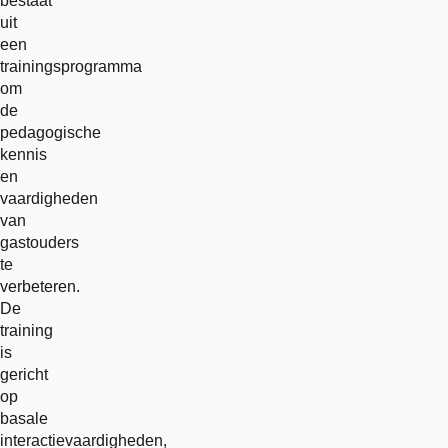
bestaat
uit
een
trainingsprogramma
om
de
pedagogische
kennis
en
vaardigheden
van
gastouders
te
verbeteren.
De
training
is
gericht
op
basale
interactievaardigheden,