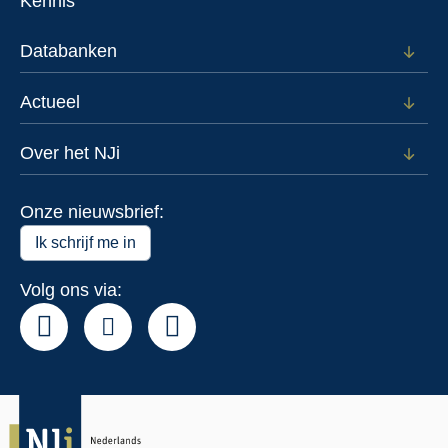
Kennis
Voor
wie
Databanken
Open
subm
voor
Actueel
Open
Data
subm
voor
Over het NJi
Open
Actue
subm
voor
Onze nieuwsbrief:
Over
het
Ik schrijf me in
NJi
Volg ons via: