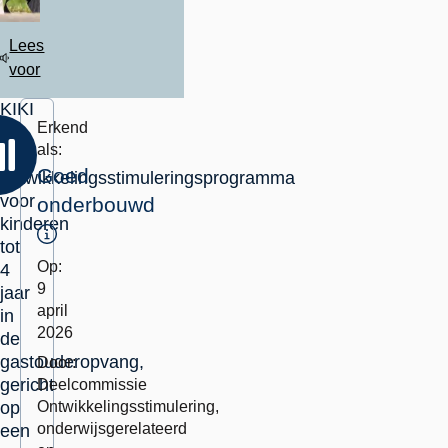
Lees
voor
KIKI
Erkend
is
als:
een
Goed
ontwikkelingsstimuleringsprogramma
voor
onderbouwd
kinderen
Toelichting
tot
Op:
4
9
jaar
april
in
2026
de
gastouderopvang,
Door:
gericht
Deelcommissie
op
Ontwikkelingsstimulering,
onderwijsgerelateerd
een