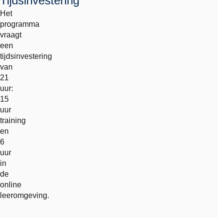
Tijdsinvestering
Het
programma
vraagt
een
tijdsinvestering
van
21
uur:
15
uur
training
en
6
uur
in
de
online
leeromgeving.