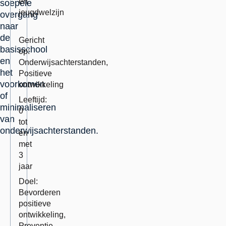
en
soepele
jeugdwelzijn
overgang
naar
Erkend
Momenteel
de
als
in
Gericht
basisschool
integraal
herbeoordeling:
op:
en
vve-
Onderwijsachterstanden,
het
programma.:
Positieve
voorkomen
ontwikkeling
of
Leeftijd:
minimaliseren
0
van
tot
onderwijsachterstanden.
en
met
3
jaar
Doel:
Bevorderen
positieve
ontwikkeling,
Preventie