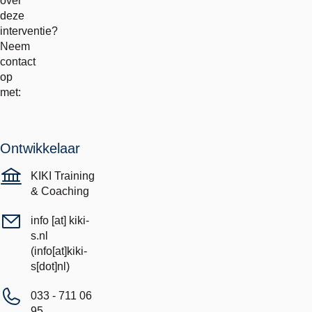
over
deze
interventie?
Neem
contact
op
met:
Ontwikkelaar
KIKI Training
& Coaching
info
[at]
kiki-
s.nl
(info[at]kiki-
s[dot]nl)
033 - 711 06
95