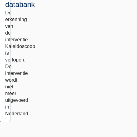
databank
De
erkenning
van
de
interventie
Kaleidoscoop
is
verlopen.
De
interventie
wordt
niet
meer
uitgevoerd
in
Nederland.