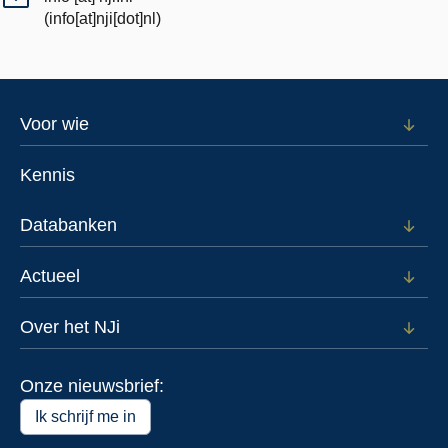
(info[at]nji[dot]nl)
Footer
Voor wie
Open
subm
menu
voor
Kennis
Voor
wie
Databanken
Open
subm
voor
Actueel
Open
Data
subm
voor
Over het NJi
Open
Actue
subm
voor
Onze nieuwsbrief:
Over
het
Ik schrijf me in
NJi