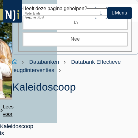
Overslaan
Heeft deze pagina geholpen?
en
Menu
Zoeken
naar
Ja
de
inhoud
gaan
Nee
Kruimelpad
Home
Databanken
Databank Effectieve
jeugdinterventies
Kaleidoscoop
Lees
voor
Kaleidoscoop
is