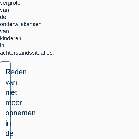
vergroten
van
de
onderwijskansen
van
kinderen
in
achterstandssituaties.
Reden
van
niet
meer
opnemen
in
de