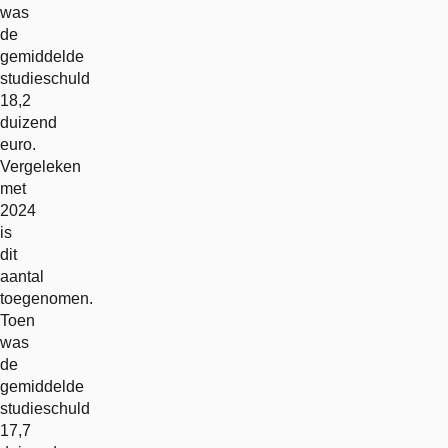
was
de
gemiddelde
studieschuld
18,2
duizend
euro.
Vergeleken
met
2024
is
dit
aantal
toegenomen.
Toen
was
de
gemiddelde
studieschuld
17,7