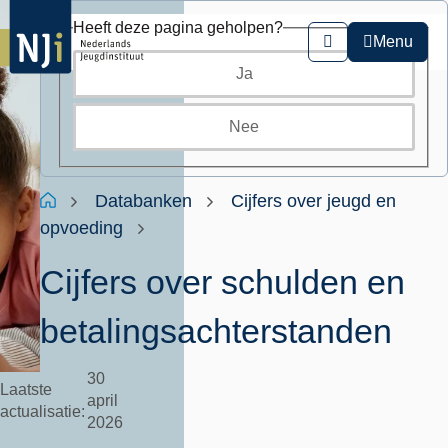
Overslaan
Heeft deze pagina geholpen?
en
Menu
Zoeken
naar
Ja
de
inhoud
gaan
Nee
Kruimelpad
Home
Databanken
Cijfers over jeugd en
opvoeding
Cijfers over schulden en
betalingsachterstanden
30
Laatste
april
actualisatie
2026