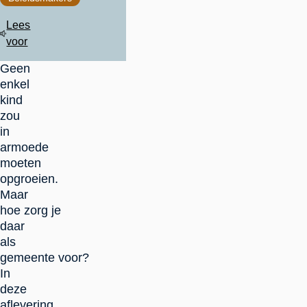
Lees
voor
Geen
enkel
kind
zou
in
armoede
moeten
opgroeien.
Maar
hoe zorg je
daar
als
gemeente voor?
In
deze
aflevering