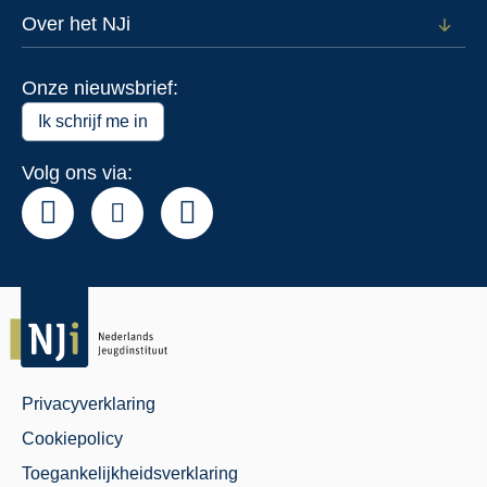
subm
voor
Over het NJi
Open
Actue
subm
voor
Onze nieuwsbrief:
Over
het
Ik schrijf me in
NJi
Volg ons via:
Privacyverklaring
Juridisch
Cookiepolicy
Menu
Toegankelijkheidsverklaring