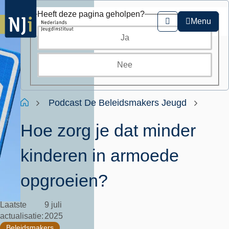
Overslaan
Heeft deze pagina geholpen?
en
Menu
Zoeken
naar
Ja
de
inhoud
gaan
Nee
Kruimelpad
Home
Podcast De Beleidsmakers Jeugd
Hoe zorg je dat minder
kinderen in armoede
opgroeien?
Laatste
9 juli
actualisatie
2025
Beleidsmakers