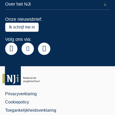
voor
Over het NJi
Open
Actue
subm
voor
Onze nieuwsbrief:
Over
het
Ik schrijf me in
NJi
Volg ons via:
Privacyverklaring
Juridisch
Cookiepolicy
Menu
Toegankelijkheidsverklaring