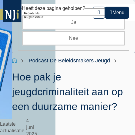
Overslaan
Heeft deze pagina geholpen?
en
Menu
Zoeken
naar
Ja
de
inhoud
gaan
Nee
Kruimelpad
Home
Podcast De Beleidsmakers Jeugd
Hoe pak je
jeugdcriminaliteit aan op
een duurzame manier?
4
Laatste
juni
actualisatie
2025