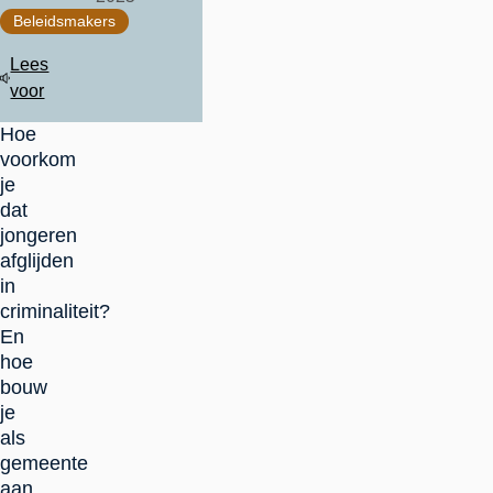
Beleidsmakers
Lees
voor
Hoe
voorkom
je
dat
jongeren
afglijden
in
criminaliteit?
En
hoe
bouw
je
als
gemeente
aan