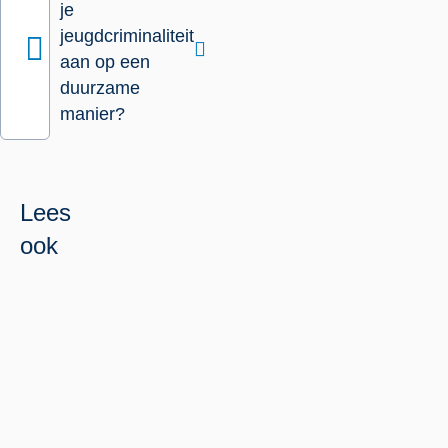
je
jeugdcriminaliteit
aan op een
duurzame
manier?
Lees
ook
Beleidsmakers
Lees
Doen
meer
Wat
over
werkt
Wat
tegen
werkt
jeugdcriminaliteit