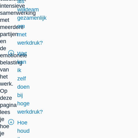
als
intensieve
wijkteam
samenwerking
gezamenlijk
met
om
meerdere
partijen
met
en
werkdruk?
de
Wat
emotionele
kan
belasting
van
ik
het
zelf
werk.
doen
Op
bij
deze
hoge
pagina
werkdruk?
lees
je
Hoe
hoe
houd
je