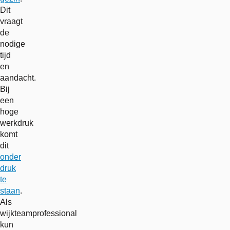
Dit
vraagt
de
nodige
tijd
en
aandacht.
Bij
een
hoge
werkdruk
komt
dit
onder
druk
te
staan
.
Als
wijkteamprofessional
kun