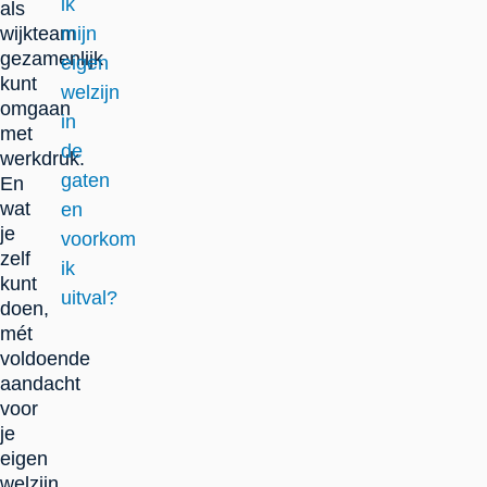
ik
als
wijkteam
mijn
gezamenlijk
eigen
kunt
welzijn
omgaan
in
met
de
werkdruk.
gaten
En
wat
en
je
voorkom
zelf
ik
kunt
uitval?
doen,
mét
voldoende
aandacht
voor
je
eigen
welzijn.