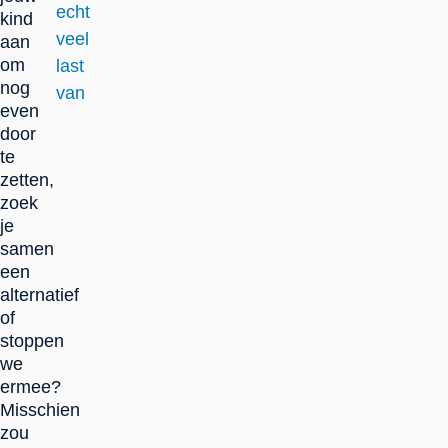
echt
kind
veel
aan
om
last
nog
van
even
door
te
zetten,
zoek
je
samen
een
alternatief
of
stoppen
we
ermee?
Misschien
zou