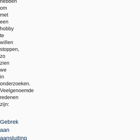
hebben
om
met
een
hobby
te
willen
stoppen,
zo
zien
we
in
onderzoeken.
Veelgenoemde
redenen
zijn:
Gebrek
aan
aansluiting