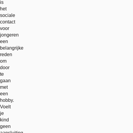
is
het
sociale
contact
voor
jongeren
een
belangrijke
reden
om
door
te
gaan
met
een
hobby.
Voelt
je
kind
geen
aansluiting