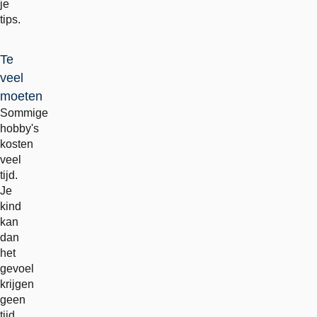
je
tips.
Te
veel
moeten
Sommige
hobby's
kosten
veel
tijd.
Je
kind
kan
dan
het
gevoel
krijgen
geen
tijd