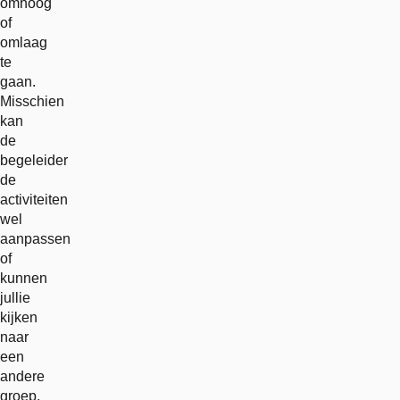
omhoog
of
omlaag
te
gaan.
Misschien
kan
de
begeleider
de
activiteiten
wel
aanpassen
of
kunnen
jullie
kijken
naar
een
andere
groep,