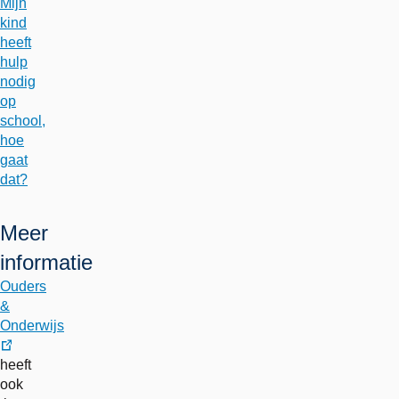
Mijn
kind
heeft
hulp
nodig
op
school,
hoe
gaat
dat?
Meer
informatie
Ouders
&
Onderwijs
externe
heeft
link
ook