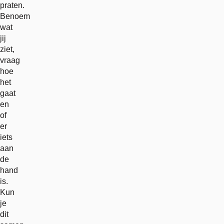
praten.
Benoem
wat
jij
ziet,
vraag
hoe
het
gaat
en
of
er
iets
aan
de
hand
is.
Kun
je
dit