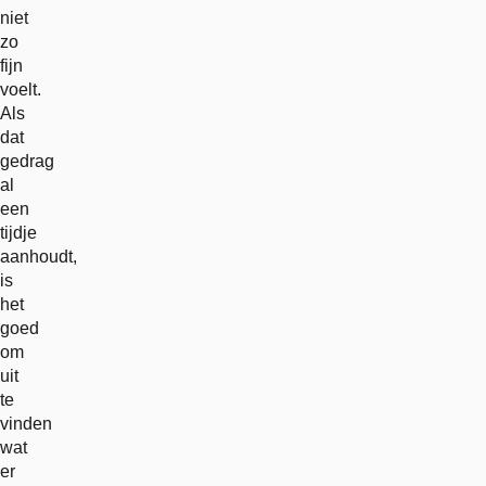
niet
zo
fijn
voelt.
Als
dat
gedrag
al
een
tijdje
aanhoudt,
is
het
goed
om
uit
te
vinden
wat
er