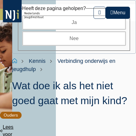
Overslaan
Heeft deze pagina geholpen?
en
Menu
Zoeken
naar
Ja
de
inhoud
gaan
Nee
Kruimelpad
Home
Kennis
Verbinding onderwijs en
jeugdhulp
Wat doe ik als het niet
goed gaat met mijn kind?
Ouders
Lees
voor