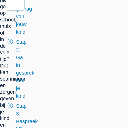
niet
het
goed
gedrag
op
van
school,
jouw
thuis
kind
of
in
Stap
de
2:
vrije
Ga
tijd?
in
Dat
kan
gesprek
spanningen
met
en
je
zorgen
kind
geven
bij
Stap
je
3:
kind
Bespreek
en