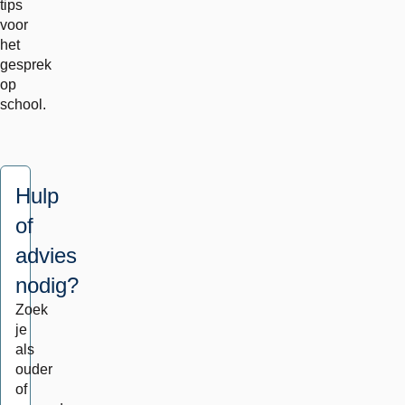
tips
voor
het
gesprek
op
school.
Hulp
of
advies
nodig?
Zoek
je
als
ouder
of