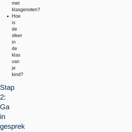
met
klasgenoten?
Hoe
is
de
sfeer
in
de
klas
van
je
kind?
Stap
2:
Ga
in
gesprek