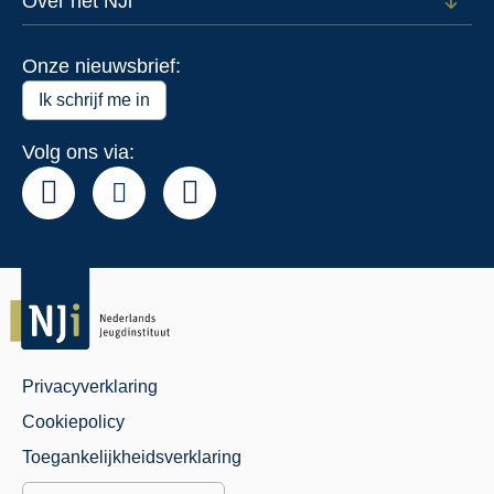
Over het NJi
Open
Actue
subm
voor
Onze nieuwsbrief:
Over
het
Ik schrijf me in
NJi
Volg ons via:
Privacyverklaring
Juridisch
Cookiepolicy
Menu
Toegankelijkheidsverklaring