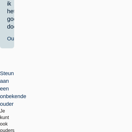
ik
het
goed
doe.
Ouder
Steun
aan
een
onbekende
ouder
Je
kunt
ook
ouders