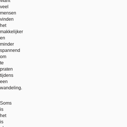
Want
veel
mensen
vinden
het
makkelijker
en
minder
spannend
om
te
praten
tijdens
een
wandeling.
Soms
is
het
is