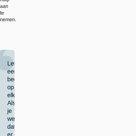
aan
te
nemen.
Let
een
beetje
op
elkaar.
Als
je
weet
dat
er