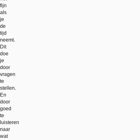
fijn
als
je
de
tijd
neemt.
Dit
doe
je
door
vragen
te
stellen.
En
door
goed
te
luisteren
naar
wat