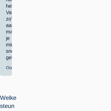
hebt.'
Van
zo'n
aanbod
maak
je
minder
snel
gebruik.
Ouder
Welke
steun