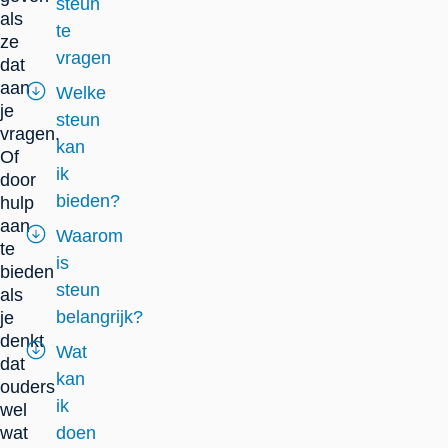
steun
als
te
ze
vragen
dat
aan
Welke
je
steun
vragen.
kan
Of
ik
door
bieden?
hulp
aan
Waarom
te
is
bieden
steun
als
belangrijk?
je
denkt
Wat
dat
kan
ouders
ik
wel
wat
doen