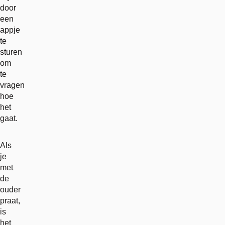
door
een
appje
te
sturen
om
te
vragen
hoe
het
gaat.
Als
je
met
de
ouder
praat,
is
het