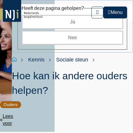
Overslaan
Heeft deze pagina geholpen?
en
Menu
Zoeken
naar
Ja
de
inhoud
gaan
Nee
Kruimelpad
Home
Kennis
Sociale steun
Hoe kan ik andere ouders
helpen?
Ouders
Lees
voor