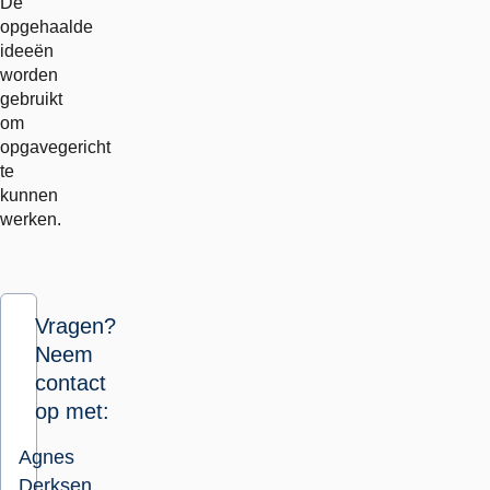
De
opgehaalde
ideeën
worden
gebruikt
om
opgavegericht
te
kunnen
werken.
Vragen?
Neem
contact
op met:
Agnes
Derksen