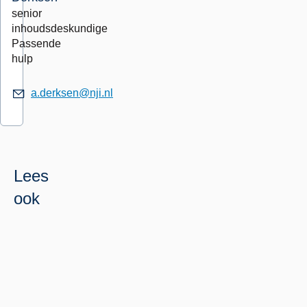
senior
inhoudsdeskundige
Passende
hulp
a.derksen@nji.nl
Lees
ook
Beleidsmakers
Lees
Doen
meer
Kennis
over
en
Kennis