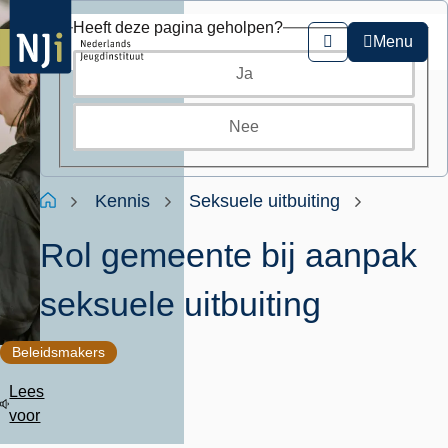
Overslaan
Heeft deze pagina geholpen?
en
Menu
Zoeken
naar
Ja
de
inhoud
gaan
Nee
Kruimelpad
Home
Kennis
Seksuele uitbuiting
Rol gemeente bij aanpak
seksuele uitbuiting
Beleidsmakers
Lees
voor