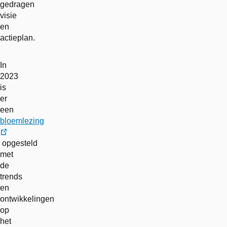
gedragen
visie
en
actieplan.
In
2023
is
er
een
bloemlezing
externe
opgesteld
link
met
de
trends
en
ontwikkelingen
op
het