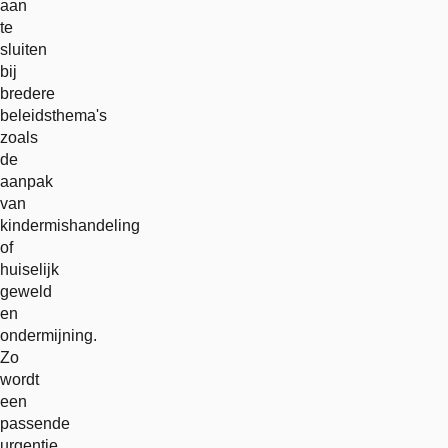
aan
te
sluiten
bij
bredere
beleidsthema's
zoals
de
aanpak
van
kindermishandeling
of
huiselijk
geweld
en
ondermijning.
Zo
wordt
een
passende
urgentie