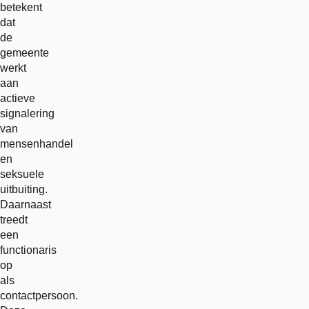
link
betekent
dat
de
gemeente
werkt
aan
actieve
signalering
van
mensenhandel
en
seksuele
uitbuiting.
Daarnaast
treedt
een
functionaris
op
als
contactpersoon.