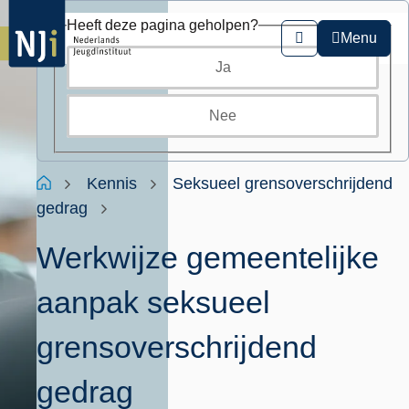
Overslaan
Heeft deze pagina geholpen?
en
Menu
Zoeken
naar
Ja
de
inhoud
gaan
Nee
Kruimelpad
Home
Kennis
Seksueel grensoverschrijdend
gedrag
Werkwijze gemeentelijke
aanpak seksueel
grensoverschrijdend
gedrag