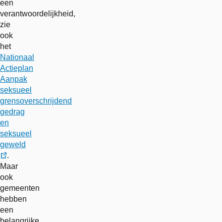
een
verantwoordelijkheid,
zie
ook
het
Nationaal
Actieplan
Aanpak
seksueel
grensoverschrijdend
gedrag
en
seksueel
geweld
.
externe
Maar
link
ook
gemeenten
hebben
een
belangrijke