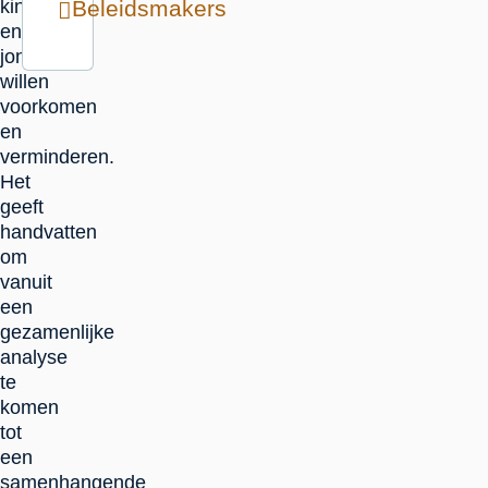
kinderen
Beleidsmakers
en
jongeren
willen
voorkomen
en
verminderen.
Het
geeft
handvatten
om
vanuit
een
gezamenlijke
analyse
te
komen
tot
een
samenhangende