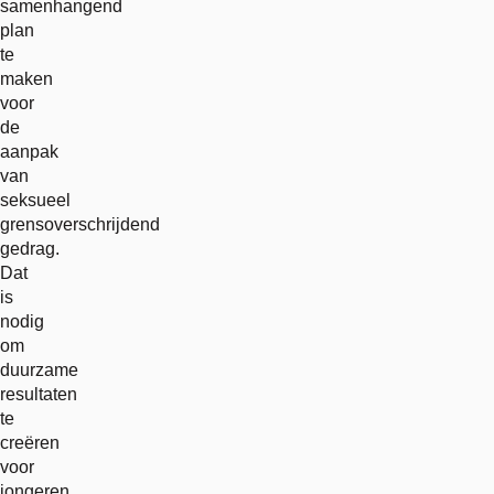
samenhangend
plan
te
maken
voor
de
aanpak
van
seksueel
grensoverschrijdend
gedrag.
Dat
is
nodig
om
duurzame
resultaten
te
creëren
voor
jongeren.