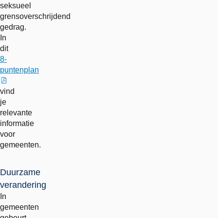
seksueel
grensoverschrijdend
gedrag.
In
dit
8-
puntenplan
externe
vind
link
je
relevante
informatie
voor
gemeenten.
Duurzame
verandering
In
gemeenten
gebeurt