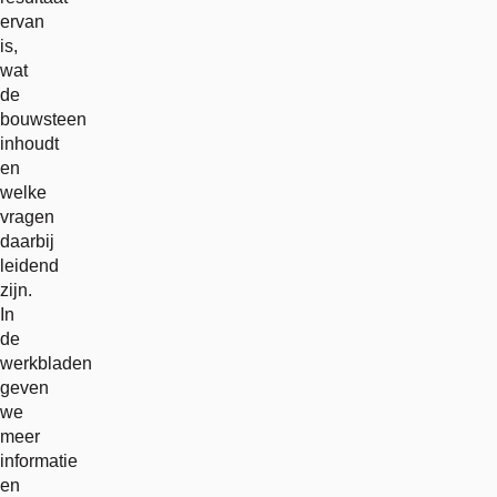
ervan
is,
wat
de
bouwsteen
inhoudt
en
welke
vragen
daarbij
leidend
zijn.
In
de
werkbladen
geven
we
meer
informatie
en