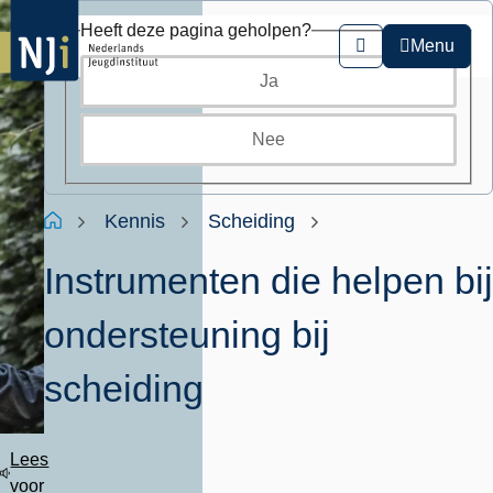
Overslaan
Heeft deze pagina geholpen?
en
Menu
Zoeken
naar
Ja
de
inhoud
gaan
Nee
Kruimelpad
Home
Kennis
Scheiding
Instrumenten die helpen bij
ondersteuning bij
scheiding
Lees
voor