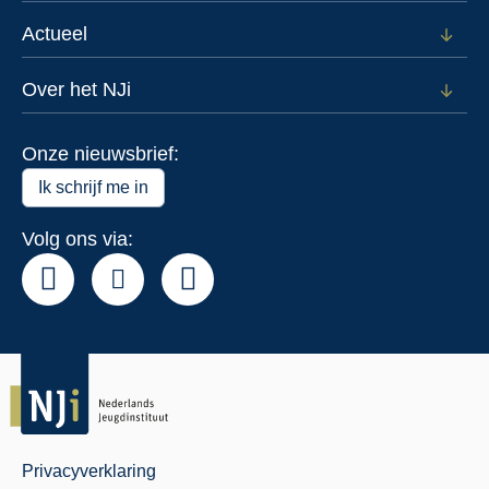
subm
voor
Actueel
Open
Data
subm
voor
Over het NJi
Open
Actue
subm
voor
Onze nieuwsbrief:
Over
het
Ik schrijf me in
NJi
Volg ons via:
Privacyverklaring
Juridisch