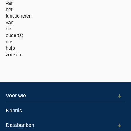
van
het
functioneren
van
de
ouder(s)
die
hulp
zoeken.
Footer
Voor wie
Open
subm
menu
voor
Kennis
Voor
wie
Databanken
Open