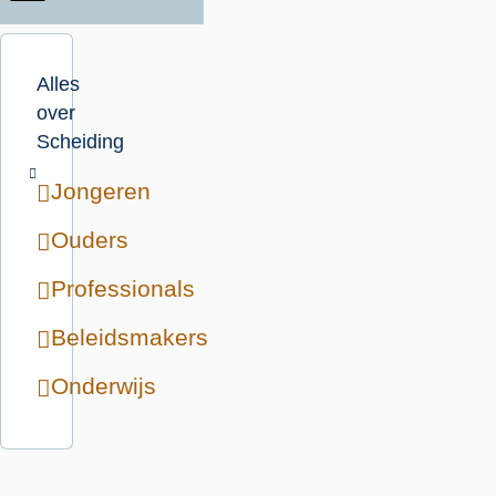
Alles
over
Scheiding
Jongeren
Ouders
Professionals
Beleidsmakers
Onderwijs