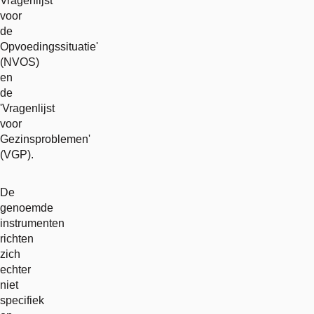
Vragenlijst
voor
de
Opvoedingssituatie'
(NVOS)
en
de
'Vragenlijst
voor
Gezinsproblemen'
(VGP).
De
genoemde
instrumenten
richten
zich
echter
niet
specifiek