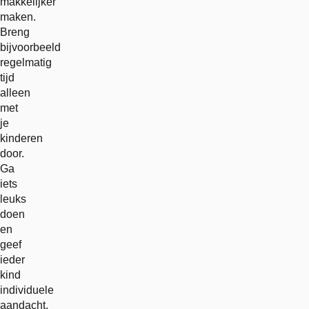
makkelijker
maken.
Breng
bijvoorbeeld
regelmatig
tijd
alleen
met
je
kinderen
door.
Ga
iets
leuks
doen
en
geef
ieder
kind
individuele
aandacht.