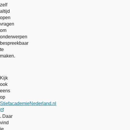
zelf
altijd
open
vragen
om
onderwerpen
bespreekbaar
te
maken.
Kijk
ook
eens
op
StiefacademieNederland.nl
externe
. Daar
link
vind
je