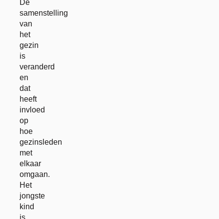
De
samenstelling
van
het
gezin
is
veranderd
en
dat
heeft
invloed
op
hoe
gezinsleden
met
elkaar
omgaan.
Het
jongste
kind
is