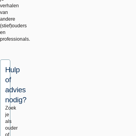
verhalen
van
andere
(stief)ouders
en
professionals.
Hulp
of
advies
nodig?
Zoek
je
als
ouder
of