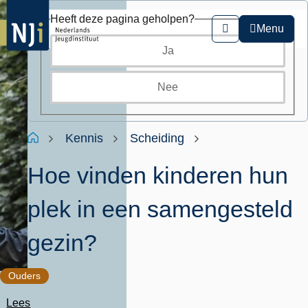
Overslaan
Heeft deze pagina geholpen?
en
Menu
Zoeken
naar
Ja
de
inhoud
gaan
Nee
Kruimelpad
Home
Kennis
Scheiding
Hoe vinden kinderen hun
plek in een samengesteld
gezin?
Ouders
Lees