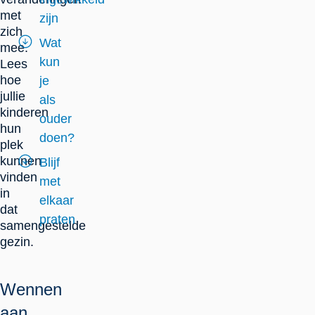
met
zijn
zich
Wat
mee.
kun
Lees
hoe
je
jullie
als
kinderen
ouder
hun
doen?
plek
kunnen
Blijf
vinden
met
in
elkaar
dat
praten
samengestelde
gezin.
Wennen
aan