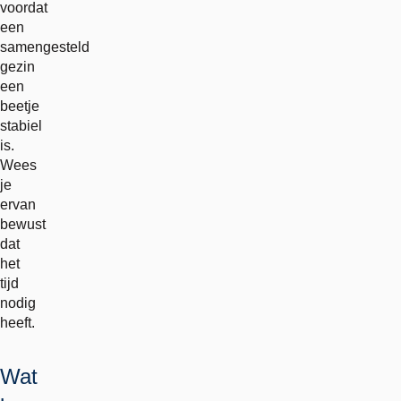
voordat
een
samengesteld
gezin
een
beetje
stabiel
is.
Wees
je
ervan
bewust
dat
het
tijd
nodig
heeft.
Wat