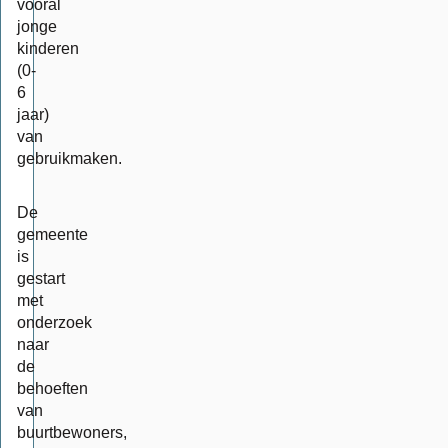
vooral
jonge
kinderen
(0-
6
jaar)
van
gebruikmaken.
De
gemeente
is
gestart
met
onderzoek
naar
de
behoeften
van
buurtbewoners,