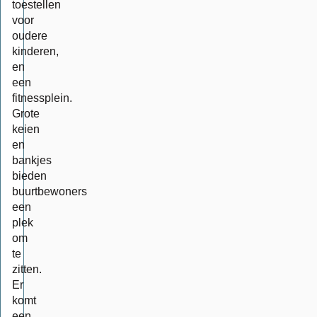
toestellen
voor
oudere
kinderen,
en
een
fitnessplein.
Grote
keien
en
bankjes
bieden
buurtbewoners
een
plek
om
te
zitten.
Er
komt
een