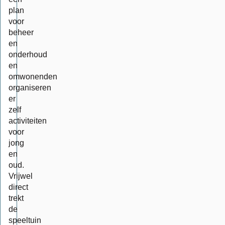
plan
voor
beheer
en
onderhoud
en
omwonenden
organiseren
er
zelf
activiteiten
voor
jong
en
oud.
Vrijwel
direct
trekt
de
speeltuin