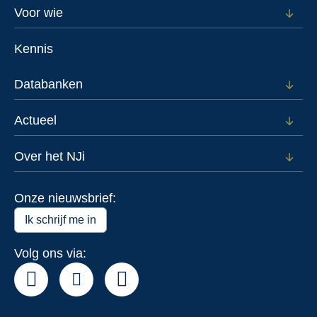
Footer
Voor wie
Open
subm
menu
voor
Kennis
Voor
wie
Databanken
Open
subm
voor
Actueel
Open
Data
subm
voor
Over het NJi
Open
Actue
subm
voor
Onze nieuwsbrief:
Over
het
Ik schrijf me in
NJi
Volg ons via: