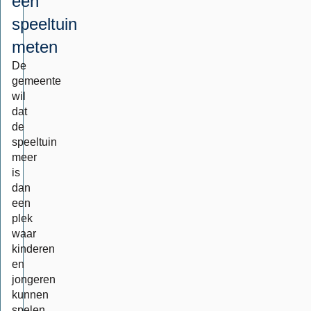
een
speeltuin
meten
De
gemeente
wil
dat
de
speeltuin
meer
is
dan
een
plek
waar
kinderen
en
jongeren
kunnen
spelen