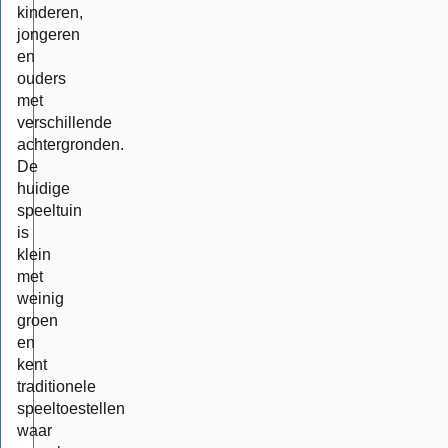
kinderen,
jongeren
en
ouders
met
verschillende
achtergronden.
De
huidige
speeltuin
is
klein
met
weinig
groen
en
kent
traditionele
speeltoestellen
waar