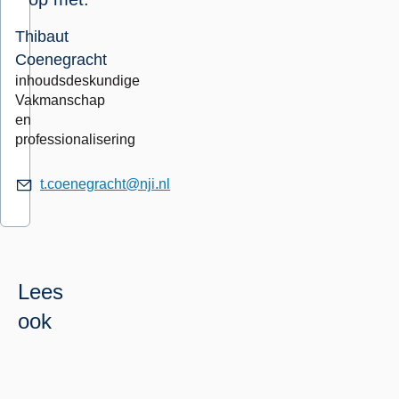
Thibaut
Coenegracht
inhoudsdeskundige
Vakmanschap
en
professionalisering
t.coenegracht@nji.nl
Lees
ook
Weten
Lees