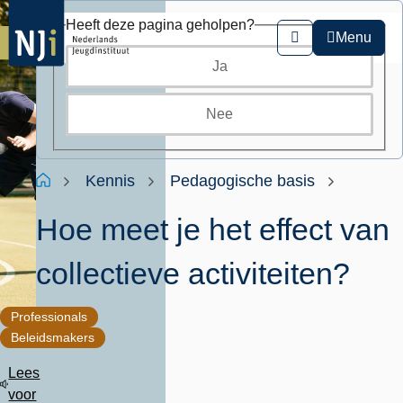
Overslaan
Heeft deze pagina geholpen?
en
Menu
Zoeken
naar
Ja
de
inhoud
gaan
Nee
Kruimelpad
Home
Kennis
Pedagogische basis
Hoe meet je het effect van
collectieve activiteiten?
Professionals
Beleidsmakers
Lees
voor