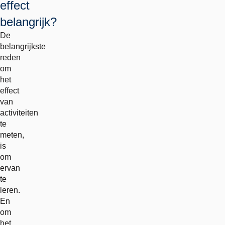
effect
belangrijk?
De
belangrijkste
reden
om
het
effect
van
activiteiten
te
meten,
is
om
ervan
te
leren.
En
om
het