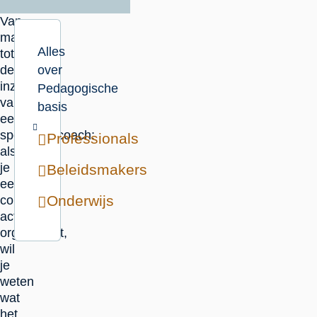
Van
mamacafé
Alles
tot
de
over
inzet
Pedagogische
van
basis
een
sportbuurtcoach:
Professionals
als
je
Beleidsmakers
een
Onderwijs
collectieve
activiteit
organiseert,
wil
je
weten
wat
het