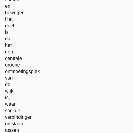
en
bewegen.
Het
doel
is
dat
het
een
centrale
groene
ontmoetingsplek
van
de
wijk
is,
waar
sociale
verbindingen
ontstaan
tussen