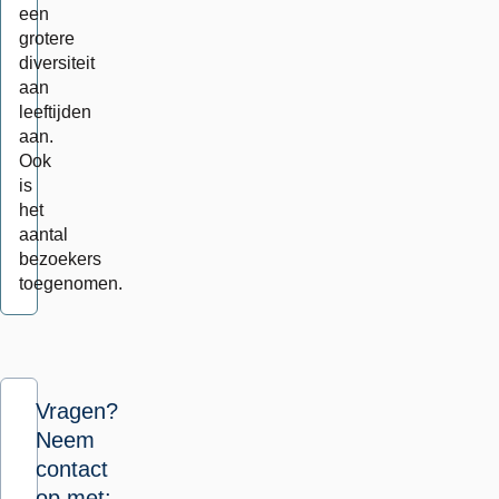
een
grotere
diversiteit
aan
leeftijden
aan.
Ook
is
het
aantal
bezoekers
toegenomen.
Vragen?
Neem
contact
op met: