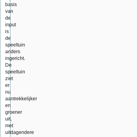
basis
van
de
input
is
de
speeltuin
anders
ingericht.
De
speeltuin
ziet
er
nu
aantrekkelijker
en
groener
uit,
met
uitdagendere