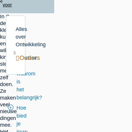
voor
In
Op
de
deze
Alles
kleutertijd
pagina
kunnen
over
Wat
en
Ontwikkeling
is
willen
kinderen
Ouders
structuur
steeds
en
meer
waarom
zelf
is
doen.
het
Ze
belangrijk?
maken
veel
Hoe
nieuwe
bied
dingen
je
mee.
Het
jouw