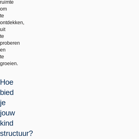
ruimte
om
te
ontdekken,
uit
te
proberen
en
te
groeien.
Hoe
bied
je
jouw
kind
structuur?