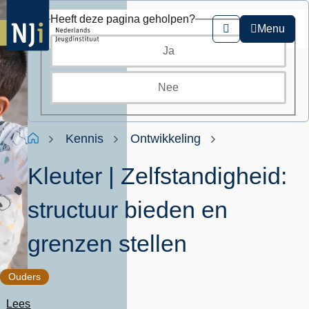
Overslaan
Heeft deze pagina geholpen?
en
Menu
Zoeken
naar
Ja
de
inhoud
gaan
Nee
Kruimelpad
Home
Kennis
Ontwikkeling
Kleuter | Zelfstandigheid:
structuur bieden en
grenzen stellen
Ouders
Lees