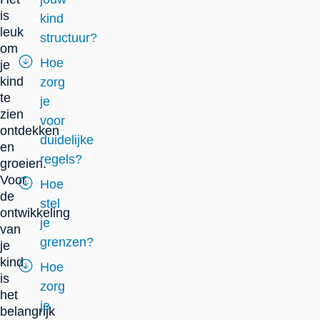
is
kind
leuk
structuur?
om
Hoe
je
kind
zorg
te
je
zien
voor
ontdekken
duidelijke
en
regels?
groeien.
Voor
Hoe
de
stel
ontwikkeling
je
van
grenzen?
je
kind
Hoe
is
zorg
het
je
belangrijk