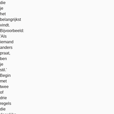
die
je
het
belangrijkst
vindt.
Bijvoorbeeld:
'Als
iemand
anders
praat,
ben
je
stil.'
Begin
met
twee
of
drie
regels
die