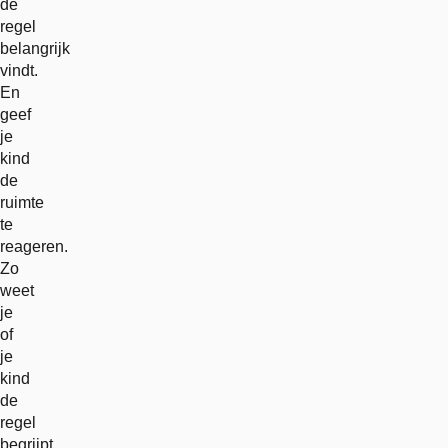
de
regel
belangrijk
vindt.
En
geef
je
kind
de
ruimte
te
reageren.
Zo
weet
je
of
je
kind
de
regel
begrijpt