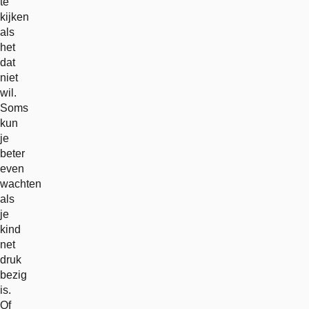
te
kijken
als
het
dat
niet
wil.
Soms
kun
je
beter
even
wachten
als
je
kind
net
druk
bezig
is.
Of