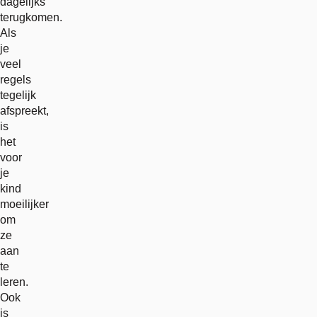
dagelijks
terugkomen.
Als
je
veel
regels
tegelijk
afspreekt,
is
het
voor
je
kind
moeilijker
om
ze
aan
te
leren.
Ook
is