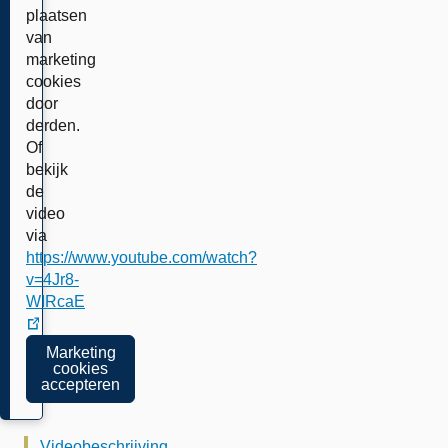
plaatsen
van
marketing
cookies
door
derden.
Of
bekijk
de
video
via
https://www.youtube.com/watch?
v=4Jr8-
WIRcaE
externe
Marketing
link
cookies
accepteren
Videobeschrijving