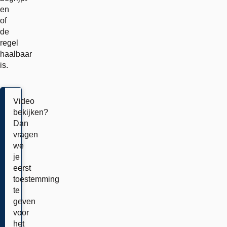
en
of
de
regel
haalbaar
is.
Video
bekijken?
Dan
vragen
we
je
eerst
toestemming
te
geven
voor
het