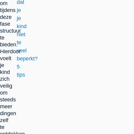
dat
om
tijdens
je
deze
je
fase
kind
structuur
niet
te
te
bieden.
veel
Hierdoor
voelt
beperkt?
je
5
kind
tips
zich
veilig
om
steeds
meer
dingen
zelf
te