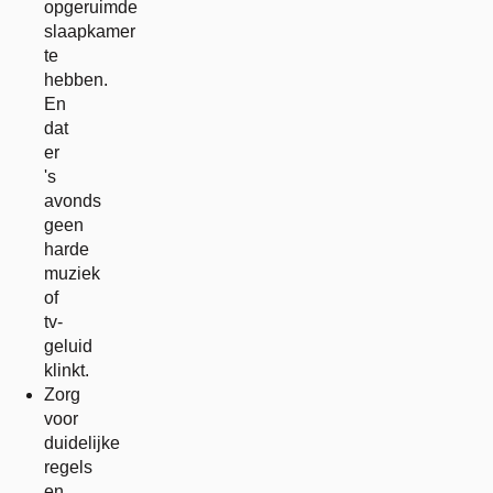
opgeruimde
slaapkamer
te
hebben.
En
dat
er
's
avonds
geen
harde
muziek
of
tv-
geluid
klinkt.
Zorg
voor
duidelijke
regels
en