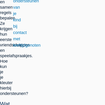
ondersteunen
en
samen
van
regels
je
bepalen.
kind
Ze
bij
krijgen
contact
hun
met
eerste
vriendschappen
leeftijdgenoten
en
speelafspraakjes.
Hoe
kun
je
je
kleuter
hierbij
ondersteunen?
Wat