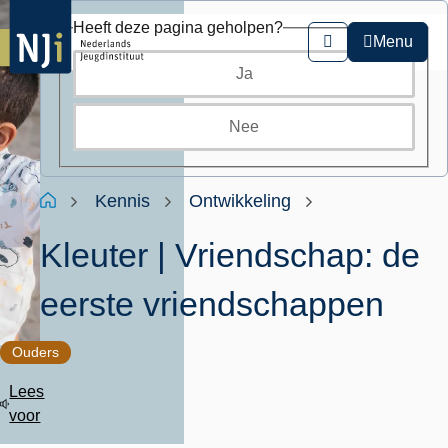
Overslaan
Heeft deze pagina geholpen?
en
Menu
Zoeken
naar
Ja
de
inhoud
gaan
Nee
Kruimelpad
Home
Kennis
Ontwikkeling
Kleuter | Vriendschap: de
eerste vriendschappen
Ouders
Lees
voor