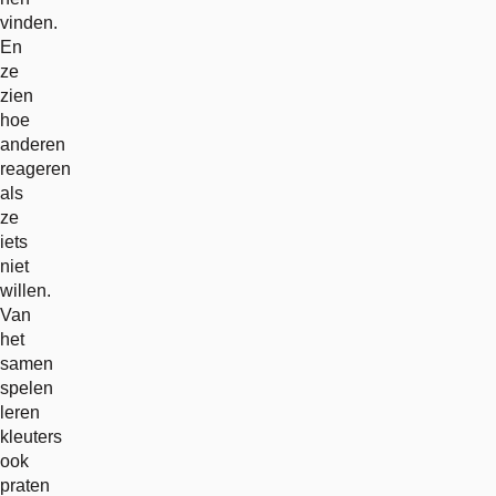
vinden.
En
ze
zien
hoe
anderen
reageren
als
ze
iets
niet
willen.
Van
het
samen
spelen
leren
kleuters
ook
praten