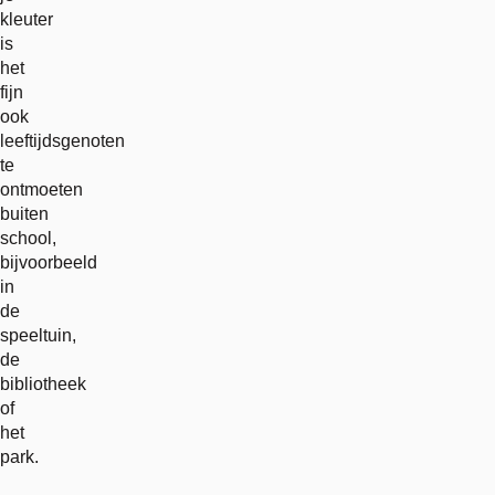
kleuter
is
het
fijn
ook
leeftijdsgenoten
te
ontmoeten
buiten
school,
bijvoorbeeld
in
de
speeltuin,
de
bibliotheek
of
het
park.