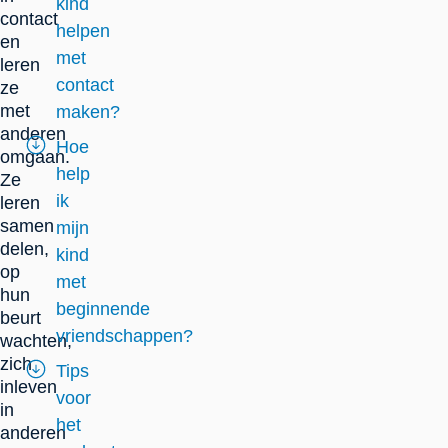
kind
contact
helpen
en
met
leren
contact
ze
met
maken?
anderen
Hoe
omgaan.
help
Ze
ik
leren
samen
mijn
delen,
kind
op
met
hun
beginnende
beurt
vriendschappen?
wachten,
zich
Tips
inleven
voor
in
het
anderen