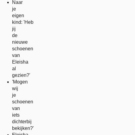
Naar
je
eigen
kind: 'Heb
jij
de
nieuwe
schoenen
van
Eleisha
al
gezien?'
'Mogen
wij
je
schoenen
van
iets
dichterbij
bekijken?'
Eleisha