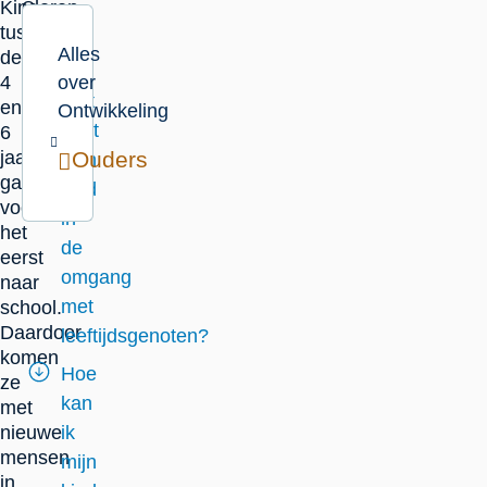
Kinderen
Op
tussen
deze
Alles
de
pagina
4
over
Wat
en
Ontwikkeling
leert
6
jaar
Ouders
mijn
gaan
kind
voor
in
het
de
eerst
omgang
naar
met
school.
Daardoor
leeftijdsgenoten?
komen
Hoe
ze
kan
met
nieuwe
ik
mensen
mijn
in