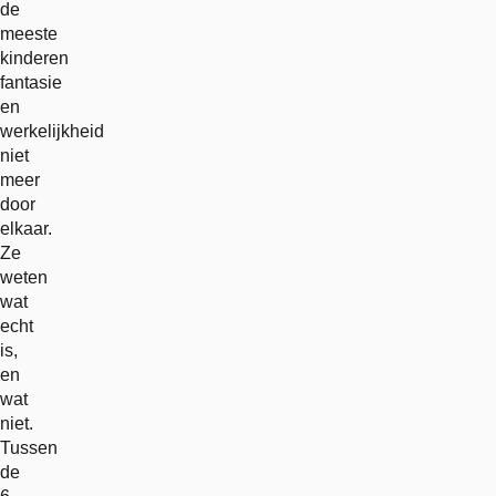
de
meeste
kinderen
fantasie
en
werkelijkheid
niet
meer
door
elkaar.
Ze
weten
wat
echt
is,
en
wat
niet.
Tussen
de