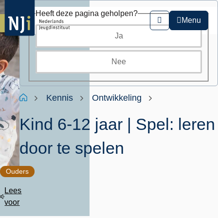
Overslaan
Heeft deze pagina geholpen?
en
Menu
Zoeken
naar
Ja
de
inhoud
gaan
Nee
Kruimelpad
Home
Kennis
Ontwikkeling
Kind 6-12 jaar | Spel: leren
door te spelen
Ouders
Lees
voor