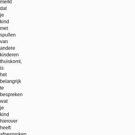
merkt
dat
je
kind
met
spullen
van
andere
kinderen
thuiskomt,
is
het
belangrijk
te
bespreken
wat
je
kind
hierover
heeft
afgesproken.