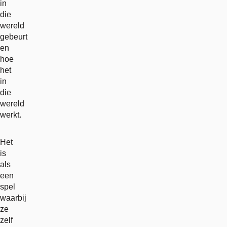
in
die
wereld
gebeurt
en
hoe
het
in
die
wereld
werkt.
Het
is
als
een
spel
waarbij
ze
zelf