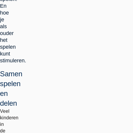
En
hoe
je
als
ouder
het
spelen
kunt
stimuleren.
Samen
spelen
en
delen
Veel
kinderen
in
de