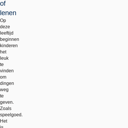
of
lenen
Op
deze
leeftijd
beginnen
kinderen
het
leuk
te
vinden
om
dingen
weg
te
geven.
Zoals
speelgoed.
Het
is