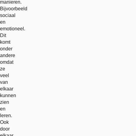
manieren.
Bijvoorbeeld
sociaal
en
emotioneel.
Dit
komt
onder
andere
omdat
ze
veel
van
elkaar
kunnen
zien
en
leren.
Ook
door
elkaar