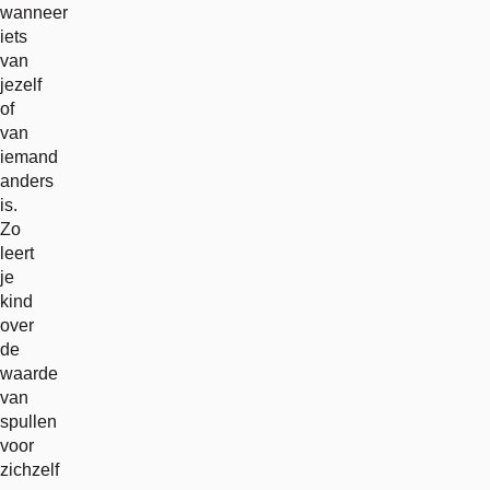
wanneer
iets
van
jezelf
of
van
iemand
anders
is.
Zo
leert
je
kind
over
de
waarde
van
spullen
voor
zichzelf