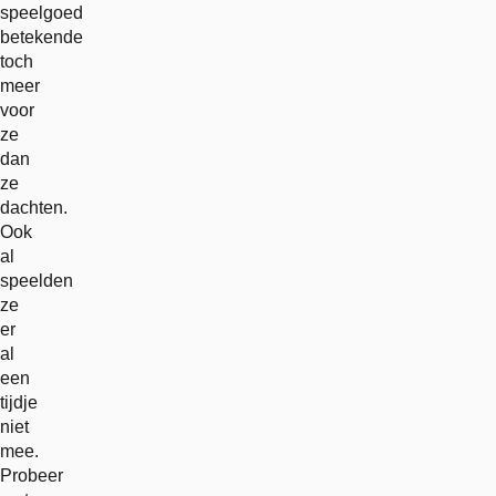
speelgoed
betekende
toch
meer
voor
ze
dan
ze
dachten.
Ook
al
speelden
ze
er
al
een
tijdje
niet
mee.
Probeer