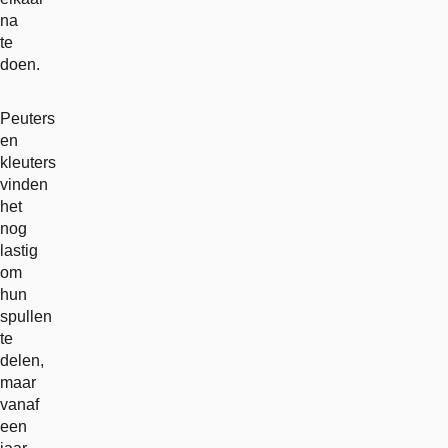
na
te
doen.
Peuters
en
kleuters
vinden
het
nog
lastig
om
hun
spullen
te
delen,
maar
vanaf
een