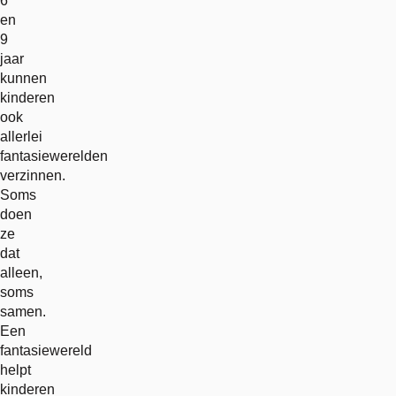
6
en
9
jaar
kunnen
kinderen
ook
allerlei
fantasiewerelden
verzinnen.
Soms
doen
ze
dat
alleen,
soms
samen.
Een
fantasiewereld
helpt
kinderen