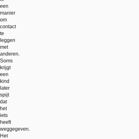
een
manier
om
contact
te
leggen
met
anderen.
Soms
krijgt
een
kind
later
spijt
dat
het
iets
heeft
weggegeven.
Het