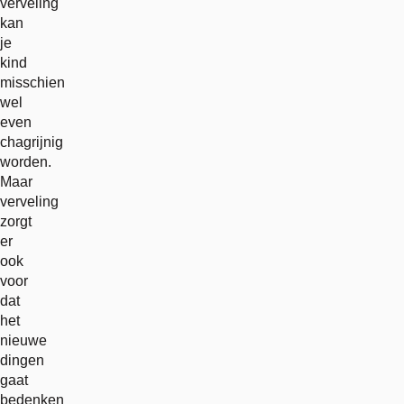
verveling
kan
je
kind
misschien
wel
even
chagrijnig
worden.
Maar
verveling
zorgt
er
ook
voor
dat
het
nieuwe
dingen
gaat
bedenken