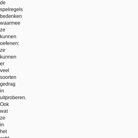
de
spelregels
bedenken
waarmee
ze
kunnen
oefenen:
ze
kunnen
er
veel
soorten
gedrag
in
uitproberen.
Ook
wat
ze
in
het