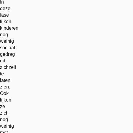
In
deze
fase
lijken
kinderen
nog
weinig
sociaal
gedrag
uit
zichzelf
te
laten
zien.
Ook
lijken
ze
zich
nog
weinig
met