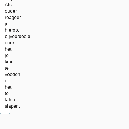
Als
ouder
reageer
je
hierop,
bijvoorbeeld
door
het
je
kind
te
voeden
of
het
te
laten
slapen.