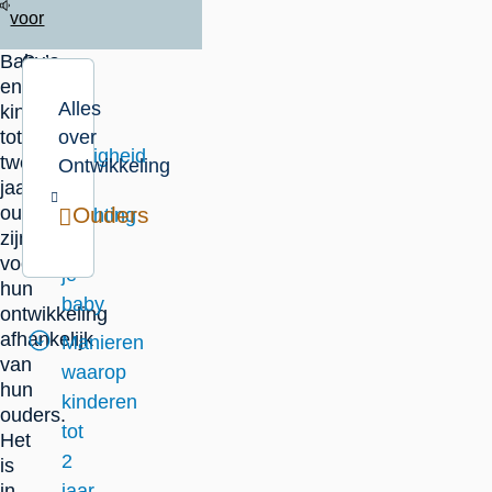
voor
Baby’s
Op
en
deze
Alles
kinderen
pagina
tot
over
Veiligheid
twee
Ontwikkeling
en
jaar
oud
Ouders
hechting
zijn
van
voor
je
hun
baby
ontwikkeling
afhankelijk
Manieren
van
waarop
hun
kinderen
ouders.
tot
Het
2
is
in
jaar