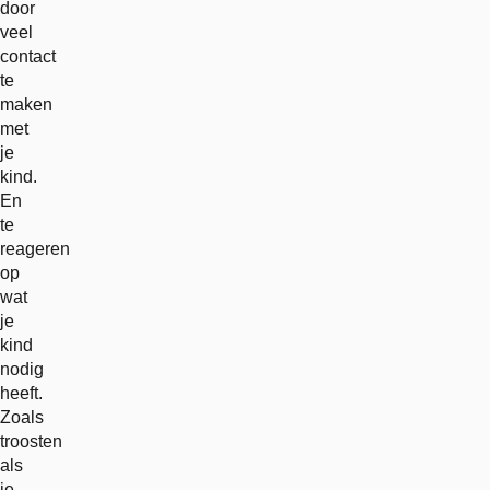
door
veel
contact
te
maken
met
je
kind.
En
te
reageren
op
wat
je
kind
nodig
heeft.
Zoals
troosten
als
je