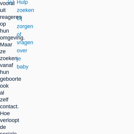
Hulp
vooral
uit
zoeken
reageren
bij
op
zorgen
hun
of
omgeving.
vragen
Maar
over
ze
zoeken
je
vanaf
baby
hun
geboorte
ook
al
zelf
contact.
Hoe
verloopt
de