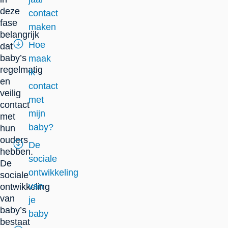
deze
contact
fase
maken
belangrijk
Hoe
dat
baby’s
maak
regelmatig
ik
en
contact
veilig
met
contact
mijn
met
baby?
hun
ouders
De
hebben.
sociale
De
ontwikkeling
sociale
van
ontwikkeling
van
je
baby’s
baby
bestaat