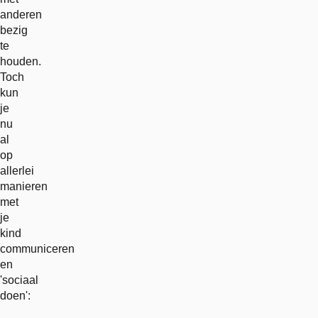
anderen
bezig
te
houden.
Toch
kun
je
nu
al
op
allerlei
manieren
met
je
kind
communiceren
en
'sociaal
doen':