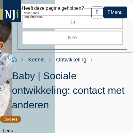
Overslaan
Heeft deze pagina geholpen?
en
Menu
Zoeken
naar
Ja
de
inhoud
gaan
Nee
Kruimelpad
Home
Kennis
Ontwikkeling
Baby | Sociale
ontwikkeling: contact met
anderen
Ouders
Lees