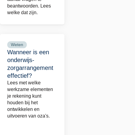
beantwoorden. Lees
welke dat zijn.
Weten
Lees
Wanneer is een
meer
onderwijs-
over
zorgarrangement
Wanneer
effectief?
is
Lees met welke
een
werkzame elementen
onderwijs-
je rekening kunt
houden bij het
zorgarrangement
ontwikkelen en
effectief?
uitvoeren van oza's.