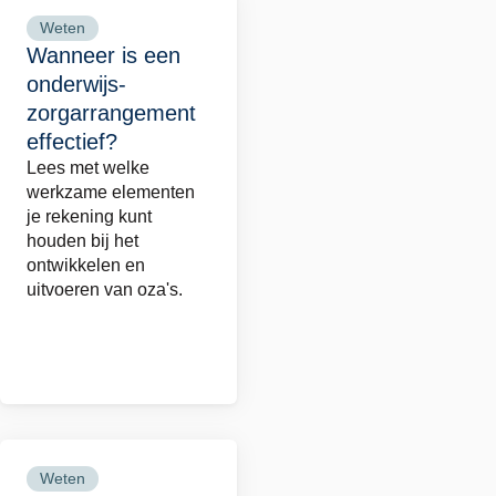
Weten
Lees
Wanneer is een
meer
onderwijs-
over
zorgarrangement
Wanneer
effectief?
is
Lees met welke
een
werkzame elementen
onderwijs-
je rekening kunt
houden bij het
zorgarrangement
ontwikkelen en
effectief?
uitvoeren van oza's.
Weten
Lees