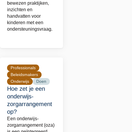
bewezen praktijken,
inzichten en
handvatten voor
kinderen met een
ondersteuningsvraag.
Professionals
Lees
Beleidsmakers
meer
Onderwijs
Doen
over
Hoe zet je een
Hoe
onderwijs-
zet
zorgarrangement
je
op?
een
Een onderwijs-
onderwijs-
zorgarrangement (oza)
is een geïntegreerd