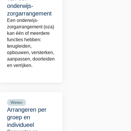
over
onderwijs-
De
zorgarrangement
zes
Een onderwijs-
functies
zorgarrangement (oza)
van
kan één of meerdere
functies hebben:
een
terugleiden,
onderwijs-
opbouwen, versterken,
zorgarrangement
aanpassen, doorleiden
en verrijken.
Weten
Lees
Arrangeren per
meer
groep en
over
individueel
Arrangeren