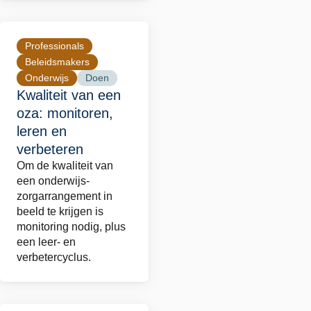
Professionals
Lees
Beleidsmakers
meer
Onderwijs
Doen
over
Kwaliteit van een
Kwaliteit
oza: monitoren,
van
leren en
een
verbeteren
oza:
Om de kwaliteit van
monitoren,
een onderwijs-
zorgarrangement in
leren
beeld te krijgen is
en
monitoring nodig, plus
verbeteren
een leer- en
verbetercyclus.