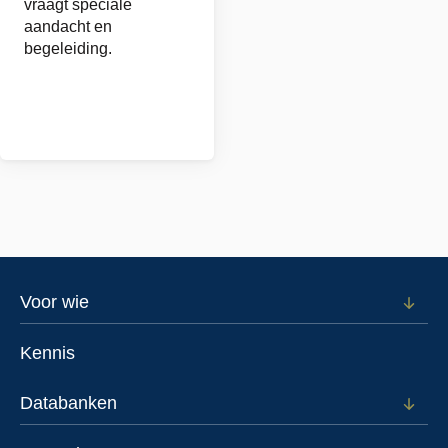
vraagt speciale
naar
aandacht en
school
begeleiding.
Footer
Voor wie
Open
subm
menu
voor
Kennis
Voor
wie
Databanken
Open
subm