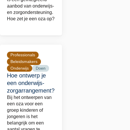
zorgarrangement
aanbod van onderwijs-
op?
en zorgondersteuning.
Hoe zet je een oza op?
Professionals
Lees
Beleidsmakers
meer
Onderwijs
Doen
over
Hoe ontwerp je
Hoe
een onderwijs-
ontwerp
zorgarrangement?
je
Bij het ontwerpen van
een
een oza voor een
groep kinderen of
onderwijs-
jongeren is het
zorgarrangement?
belangrijk om een
aantal vragen te