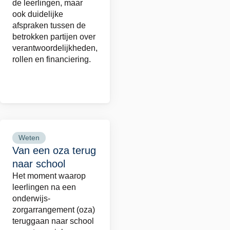
financiering
de leerlingen, maar
ook duidelijke
van
afspraken tussen de
oza's
betrokken partijen over
verantwoordelijkheden,
rollen en financiering.
Weten
Lees
Van een oza terug
meer
naar school
over
Het moment waarop
Van
leerlingen na een
een
onderwijs-
oza
zorgarrangement (oza)
teruggaan naar school
terug