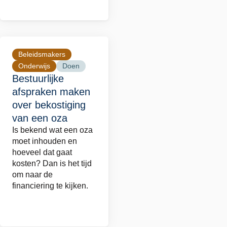
Beleidsmakers
Lees
Onderwijs
Doen
meer
Bestuurlijke
over
afspraken maken
Bestuurlijke
over bekostiging
afspraken
van een oza
maken
Is bekend wat een oza
over
moet inhouden en
hoeveel dat gaat
bekostiging
kosten? Dan is het tijd
van
om naar de
een
financiering te kijken.
oza