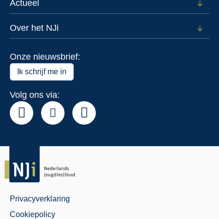
voor
Actueel
Open
Data
subm
voor
Over het NJi
Open
Actue
subm
voor
Onze nieuwsbrief:
Over
het
Ik schrijf me in
NJi
Volg ons via:
Privacyverklaring
Juridisch
Cookiepolicy
Menu