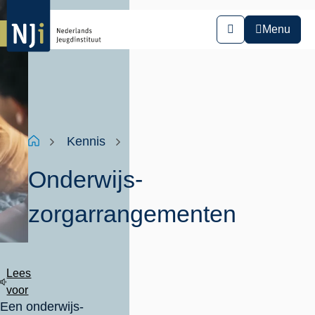
Overslaan
en
Menu
Zoeken
naar
de
inhoud
gaan
Kruimelpad
Home
Kennis
Onderwijs-
zorgarrangementen
Lees
voor
Een onderwijs-