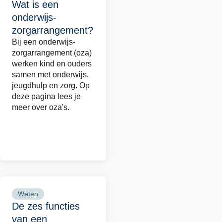
Wat is een
meer
onderwijs-
over
zorgarrangement?
Wat
Bij een onderwijs-
is
zorgarrangement (oza)
een
werken kind en ouders
samen met onderwijs,
onderwijs-
jeugdhulp en zorg. Op
zorgarrangement?
deze pagina lees je
meer over oza's.
Weten
Lees
De zes functies
meer
van een