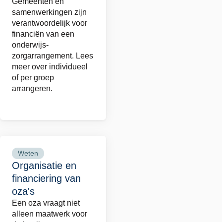
Gemeenten en
per
samenwerkingen zijn
groep
verantwoordelijk voor
financiën van een
en
onderwijs-
individueel
zorgarrangement. Lees
meer over individueel
of per groep
arrangeren.
Weten
Lees
Organisatie en
meer
financiering van
over
oza's
Organisatie
Een oza vraagt niet
en
alleen maatwerk voor