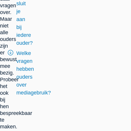
sluit
vragen
je
over.
Maar
aan
niet
bij
alle
iedere
ouders
ouder?
zijn
er
Welke
bewust
vragen
mee
hebben
bezig.
ouders
Probeer
over
het
mediagebruik?
ook
bij
hen
bespreekbaar
te
maken.