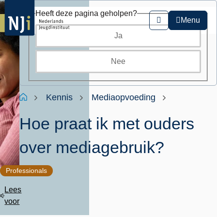
Overslaan
Heeft deze pagina geholpen?
en
Menu
Zoeken
naar
Ja
de
inhoud
gaan
Nee
Kruimelpad
Home
Kennis
Mediaopvoeding
Hoe praat ik met ouders
over mediagebruik?
Professionals
Lees
voor